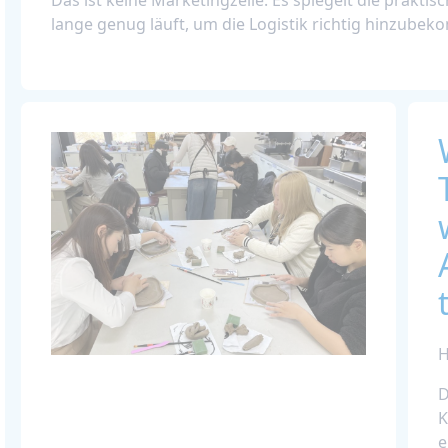
Das ist keine Marketingzeile. Es spiegelt die prakti
lange genug läuft, um die Logistik richtig hinzube
H
D
K
e