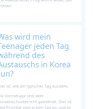
sche Realität eines Programms wider, das
kommen.
Was wird mein
Teenager jeden Tag
während des
Austauschs in Korea
tun?
ier ist, wie ein typischer Tag aussieht.
ie Vormittage sind dem
oreanischunterricht gewidmet. Dies ist
ine Priorität vom ersten Tag an, und es