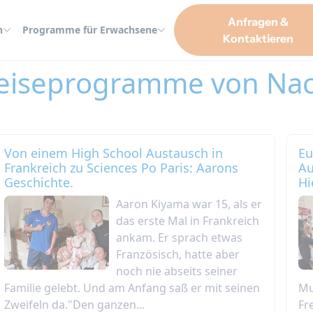
Anfragen &
n
Programme für Erwachsene
Kontaktieren
reiseprogramme von Nac
Von einem High School Austausch in
Eu
Frankreich zu Sciences Po Paris: Aarons
Au
Geschichte.
Hi
Aaron Kiyama war 15, als er
das erste Mal in Frankreich
ankam. Er sprach etwas
Französisch, hatte aber
noch nie abseits seiner
Familie gelebt. Und am Anfang saß er mit seinen
Mu
Zweifeln da."Den ganzen...
Fr