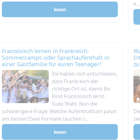
e...
lesen
Französisch lernen in Frankreich:
Wa
Sommercamps oder Sprachaufenthalt in
In
einer Gastfamilie für euren Teenager?
zu
Sie haben sich entschieden,
dass Frankreich der
richtige Ort ist, damit Ihr
Kind Französisch lernt.
Gute Wahl. Nun die
schwierigere Frage: Welche Aufenthaltsart passt
Di
am besten?Zwei Formate tauchen i...
ze
lesen