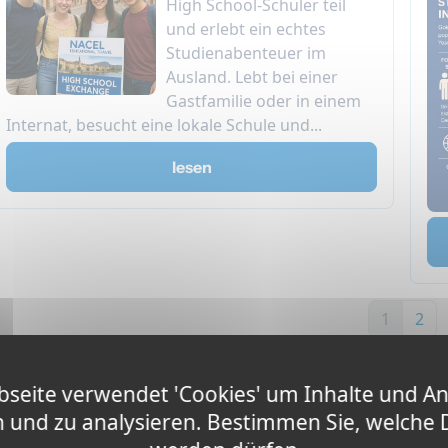
High School-Schüler teil
und erlebt ein echtes
Studienabenteuer im
Ausland. Lebt bei einer
Gastfamilie oder in einem
Internat, besucht eine lokale Schule und...
lesen
1
2
seite verwendet 'Cookies' um Inhalte und A
n und zu analysieren. Bestimmen Sie, welche 