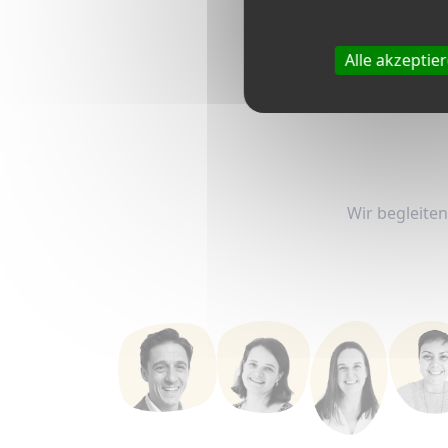
W
E
Alle akzeptie
Wir begleiten