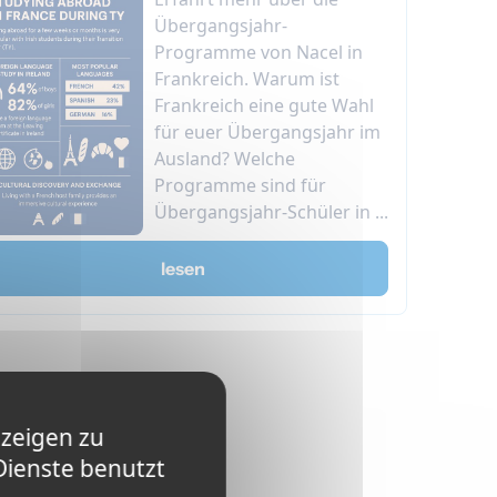
Übergangsjahr-
Programme von Nacel in
Frankreich. Warum ist
Frankreich eine gute Wahl
für euer Übergangsjahr im
Ausland? Welche
Programme sind für
Übergangsjahr-Schüler in ...
lesen
nzeigen zu
Dienste benutzt