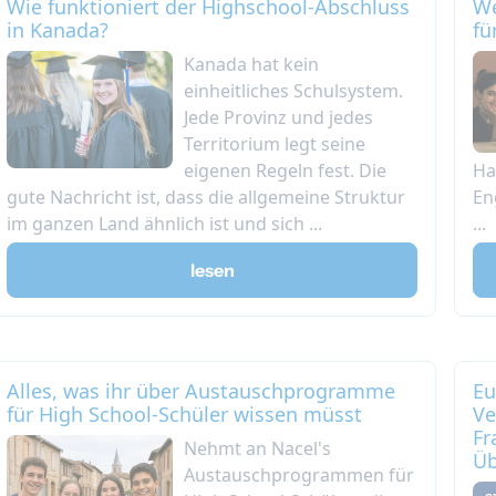
Wie funktioniert der Highschool-Abschluss
We
in Kanada?
fü
Kanada hat kein
einheitliches Schulsystem.
Jede Provinz und jedes
Territorium legt seine
eigenen Regeln fest. Die
Ha
gute Nachricht ist, dass die allgemeine Struktur
En
im ganzen Land ähnlich ist und sich ...
...
lesen
Alles, was ihr über Austauschprogramme
Eu
für High School-Schüler wissen müsst
Ve
Fr
Nehmt an Nacel's
Üb
Austauschprogrammen für