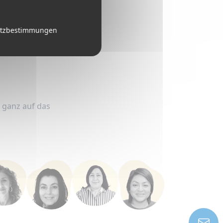
el
el
utzbestimmungen
d ganz auf das