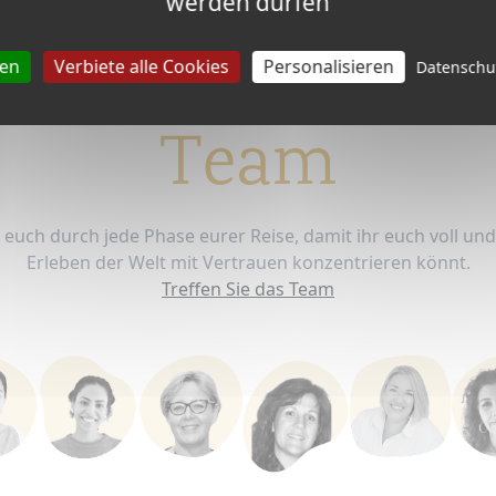
ir sind das Nac
werden dürfen
ducational Trav
ren
Verbiete alle Cookies
Personalisieren
Datensch
Team
 euch durch jede Phase eurer Reise, damit ihr euch voll un
Erleben der Welt mit Vertrauen konzentrieren könnt.
Treffen Sie das Team