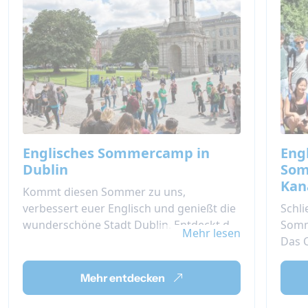
Englisches Sommercamp in
Eng
Dublin
Som
Kan
Kommt diesen Sommer zu uns,
verbessert euer Englisch und genießt die
Schl
wunderschöne Stadt Dublin. Entdeckt die
Somm
Mehr lesen
Geheimnisse Irlands während des
Das C
Englischen Teenager Sommercamps in
einer
Dublin, Irland und bleibt mit den vielen
Toron
Mehr entdecken
angebotenen Aktivitäten engagiert. Ihr
werdet euch diesen Sommer nicht