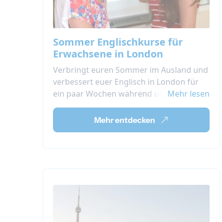
Sommer Englischkurse für
Erwachsene in London
Verbringt euren Sommer im Ausland und
verbessert euer Englisch in London für
ein paar Wochen während unserer
Mehr lesen
Sommer-Englischkurse für Jugendliche in
London.
Mehr entdecken
Dieser Sommerkurs in England bietet
eine tolle Mischung aus Sprachunterricht
und nachmittäglicher Unterhaltung! Ein
einmaliges Sommererlebnis in London
mit Jugendlichen aus der ganzen Welt!