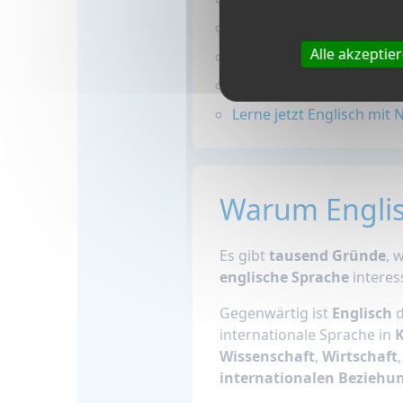
Möchtest du lernen, Engl
Alle akzeptie
Welche Tests weisen Eng
Überleben in Englisch: 
Lerne jetzt Englisch mit N
Warum Englis
Es gibt
tausend Gründe
, 
englische Sprache
interess
Gegenwärtig ist
Englisch
d
internationale Sprache in
Wissenschaft
,
Wirtschaft
internationalen Beziehu