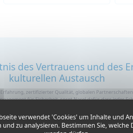
langweilen!
nis des Vertrauens und des Er
kulturellen Austausch
Erfahrung, zertifizierter Qualität, globalen Partnerschaften
gagement für Sicherheit, sorgt Nacel dafür, dass jeder Sch
d zuversichtlich auf eine transformativer Reise geht.
seite verwendet 'Cookies' um Inhalte und A
n und zu analysieren. Bestimmen Sie, welche 