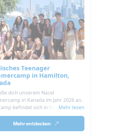
lisches Teenager
mercamp in Hamilton,
ada
ieße dich unserem Nacel
ercamp in Kanada im Jahr 2026 an.
amp befindet sich in Hamilton,
Mehr lesen
 sicheren Stadt genau zwischen
to und den Niagara-Fällen.
Mehr entdecken