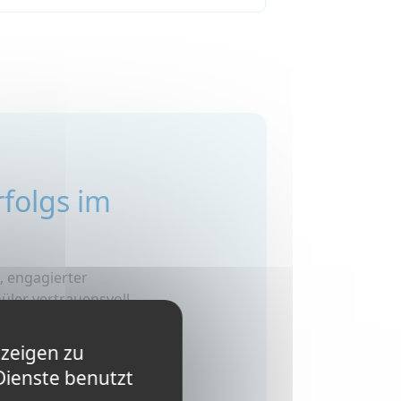
folgs im
, engagierter
üler vertrauensvoll
nzeigen zu
Dienste benutzt