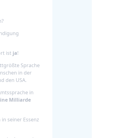
n?
ndigung
rt ist
ja
!
ittgrößte Sprache
enschen in der
und den USA.
Amtssprache in
ine Milliarde
 in seiner Essenz