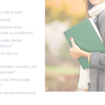
:
r die Arbeit?
usland?
glischen oder
sität zu studieren?
Lieder deiner
stehen?
rch die US-
bereisen und dich auf
 können?
schen Filmen oder
t?
für die amerikanische