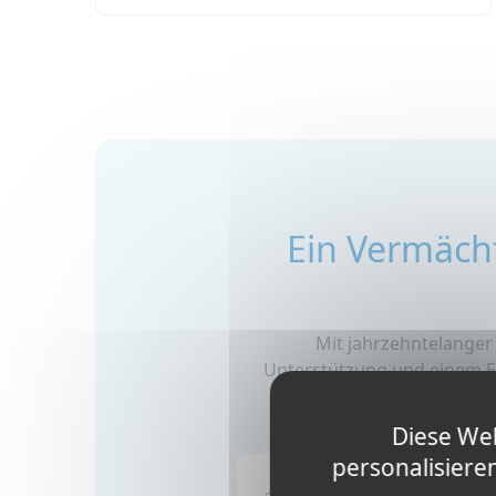
Ein Vermächt
Mit jahrzehntelanger 
Unterstützung und einem En
un
Diese Web
personalisiere
Warum Englisch lernen?