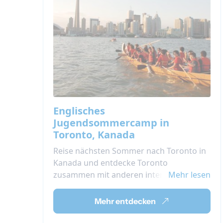
Englisches
Jugendsommercamp in
Toronto, Kanada
Reise nächsten Sommer nach Toronto in
Kanada und entdecke Toronto
zusammen mit anderen internationalen
Mehr lesen
Jugendlichen. Das Camp ist für
Jugendliche konzipiert und kombiniert
Mehr entdecken
Englisch lernen mit spaßigen
Nachmittagen.