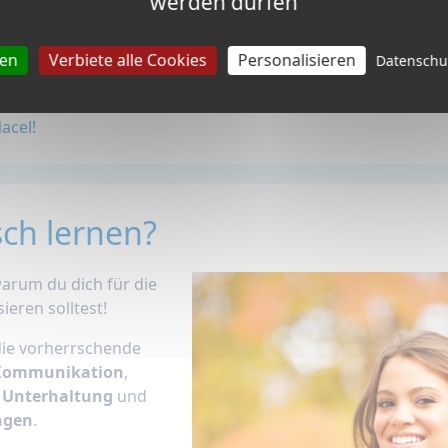
werden dürfen
isch zu sprechen?
ren
Verbiete alle Cookies
Personalisieren
Datensch
lischkenntnisse nach?
Grundwortschatz und Phrasen
acel!
ch lernen?
warum du dich für die
ieren solltest!
ie vorherrschende
Kommunikation
,
,
Unterhaltung
und
ngen
.