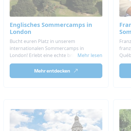
Englisches Sommercamps in
Fra
London
Som
Bucht euren Platz in unserem
Franz
internationalen Sommercamps in
franz
London! Erlebt eine echte britische
Mehr lesen
Québ
Internatserfahrung während eures
Kanad
nächsten Sommers.
sowie
Mehr entdecken
Ihr verbessert euer Englisch durch den
Nachm
Besuch von qualitativ hochwertigen
eure
Englischkursen und die Nutzung von
Erleb
Englisch außerhalb des Klassenzimmers.
in Q
Entdeckt London mit euren neuen
internationalen Freunden!