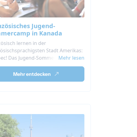
nzösisches Jugend-
mercamp in Kanada
ösisch lernen in der
ösischsprachigsten Stadt Amerikas:
ec! Das Jugend-Sommercamp in
Mehr lesen
a beinhaltet Französischunterricht
 spaßige und attraktive
Mehr entdecken
ittagsaktivitäten und Ausflüge mit
n neuen internationalen Freunden!
t eine echte französische Immersion
uébec!