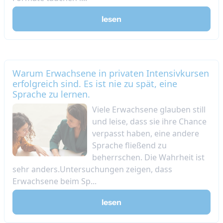
lesen
Warum Erwachsene in privaten Intensivkursen
erfolgreich sind. Es ist nie zu spät, eine
Sprache zu lernen.
Viele Erwachsene glauben still
und leise, dass sie ihre Chance
verpasst haben, eine andere
Sprache fließend zu
beherrschen. Die Wahrheit ist
sehr anders.Untersuchungen zeigen, dass
Erwachsene beim Sp...
lesen