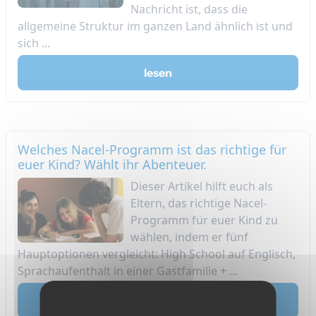
Nachricht ist, dass die
allgemeine Struktur im ganzen Land ähnlich ist und
sich ...
lesen
Welches Nacel-Programm ist das richtige für
euer Kind? Wählt ihr Abenteuer.
Dieser Artikel hilft euch als
Eltern, das richtige Nacel-
Programm für euer Kind zu
wählen, indem er fünf
Hauptoptionen vergleicht: High School auf Englisch,
Sprachaufenthalt in einer Gastfamilie + ...
lesen