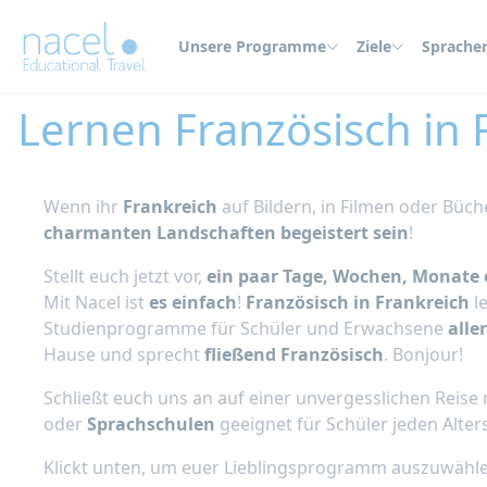
Cookie-Einstellungen
Unsere Programme
Ziele
Sprache
Home
Ziele
Frankreich
Lernen Französisch in 
Wenn ihr
Frankreich
auf Bildern, in Filmen oder Büch
charmanten Landschaften begeistert sein
!
Stellt euch jetzt vor,
ein paar Tage, Wochen, Monate o
Mit Nacel ist
es einfach
!
Französisch in Frankreich
le
Studienprogramme für Schüler und Erwachsene
alle
Hause und sprecht
fließend Französisch
. Bonjour!
Schließt euch uns an auf einer unvergesslichen Reise
oder
Sprachschulen
geeignet für Schüler jeden Alter
Klickt unten, um euer Lieblingsprogramm auszuwähle