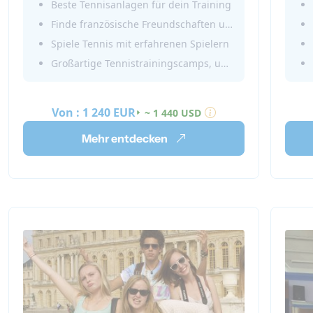
Beste Tennisanlagen für dein Training
Jugendlichen, während du an Sitzungen
dein 
Finde französische Freundschaften und verbessere deine Französischkenntnisse
und lustigen Aktivitäten teilnimmst.
dabei
Spiele Tennis mit erfahrenen Spielern
Buche einen Sommer in unserer
zu v
Großartige Tennistrainingscamps, um deine Fähigkeiten zu verbessern
Tennisakademie in Frankreich!
Liebl
Meld
unser
Von :
1 240 EUR
~ 1 440 USD
Frank
Mehr entdecken