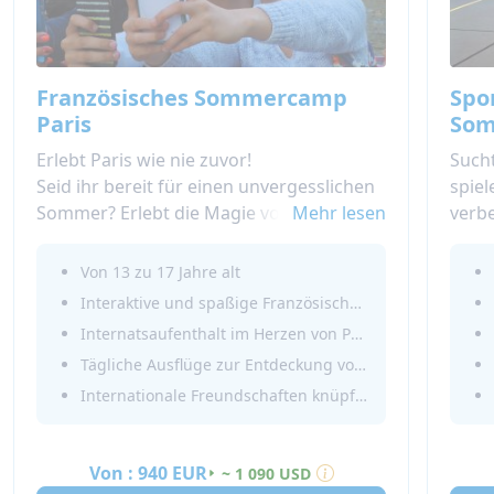
Französisches Sommercamp
Spo
Paris
Som
Erlebt Paris wie nie zuvor!
Sucht
Seid ihr bereit für einen unvergesslichen
spielen und gleichzeitig eue
Sommer? Erlebt die Magie von Paris, der
Mehr lesen
verb
Stadt der Lichter, mit Schülern aus aller
Unse
Welt! In unserem Französischen
Frank
Von 13 zu 17 Jahre alt
Immersionscamp Paris verbringt ihr eure
Fran
Interaktive und spaßige Französischklassen
Vormittage damit, eure
und 
Internatsaufenthalt im Herzen von Paris
Französischkenntnisse in spaßigen und
währe
Tägliche Ausflüge zur Entdeckung von Paris
interaktiven Klassen zu verbessern, und
Buch
Internationale Freundschaften knüpfen!
eure Nachmittage damit, die ikonischen
Hand
Sehenswürdigkeiten von Paris zu
entdecken. Vom Eiffelturm bis
Von :
940 EUR
~ 1 090 USD
Montmartre, jeder Tag ist ein neues