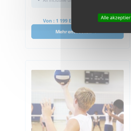
All inclusive und betreutes Camp
mit französischen Campern. Ihr werdet
eine authentische französische
Immersion für eine oder zwei Wochen
Alle akzeptie
Von :
1 199 EUR
~ 1 390 USD
erleben. Wählt euer bestes Sommercamp
in Frankreich!
Mehr entdecken