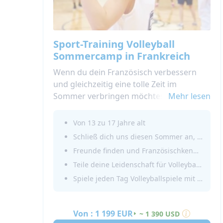
Sport-Training Volleyball
Sommercamp in Frankreich
Wenn du dein Französisch verbessern
und gleichzeitig eine tolle Zeit im
Sommer verbringen möchtest, dann
Mehr lesen
probier unser Volleyball Sommercamp in
Frankreich aus!Wir bieten verschiedene
Von 13 zu 17 Jahre alt
Sportarten an, einschließlich Volleyball!
Schließ dich uns diesen Sommer an, um deine Volleyball-Fähigkeiten zu verbessern!
Wähle deinen Lieblingssport und übe ihn
Freunde finden und Französischkenntnisse verbessern
mit französischen Campern aus. Du wirst
Teile deine Leidenschaft für Volleyball mit anderen Jugendlichen
für eine oder zwei Wochen die
Spiele jeden Tag Volleyballspiele mit deinen neuen Freunden!
authentische französische Immersion
erleben.
Buche einen Sommer in unserer
Von :
1 199 EUR
~ 1 390 USD
Volleyball-Akademie in Frankreich 2026!