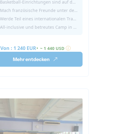
Basketball-Einrichtungen sind auf dem Campus vorhanden
Französisch zu verbessern und
Mach französische Freunde unter den Basketballspielern
 eine tolle Zeit mit neuen Freunden
Werde Teil eines internationalen Traumteams!
erbringen, während du deinen
All-inclusive und betreutes Camp in Vichy
ingssport ausübst!
e dich an für den Sommer in
er Basketball Akademie in
Von :
1 240 EUR
~ 1 440 USD
reich 2026!
Mehr entdecken