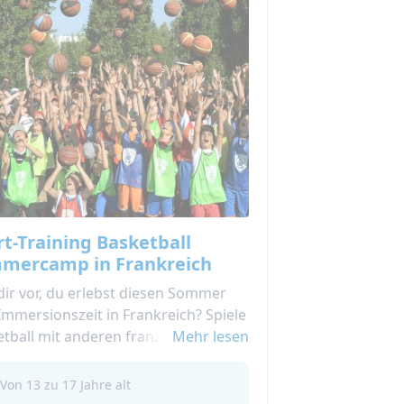
rt-Training Basketball
mercamp in Frankreich
 dir vor, du erlebst diesen Sommer
Immersionszeit in Frankreich? Spiele
tball mit anderen französischen
Mehr lesen
dlichen in deinem Alter!
re Basketball Sommercamps in
Von 13 zu 17 Jahre alt
reich bieten dir die Möglichkeit,