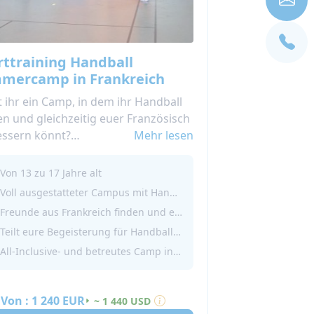
rttraining Handball
mercamp in Frankreich
 ihr ein Camp, in dem ihr Handball
r Französisch
essern könnt?
Mehr lesen
re Handball-Sommercamps in
reich ermöglichen es euch, eure
Von 13 zu 17 Jahre alt
zösischkenntnisse zu verbessern
Voll ausgestatteter Campus mit Handball-Einrichtungen
neue Freundschaften zu knüpfen,
Freunde aus Frankreich finden und eure Französischkenntnisse verbessern
nd ihr euren Lieblingssport spielt!
Teilt eure Begeisterung für Handball mit anderen Jugendlichen
t einen Sommer in unserer
All-Inclusive- und betreutes Camp in Vichy
ball-Akademie in Frankreich 2026!
Von :
1 240 EUR
~ 1 440 USD