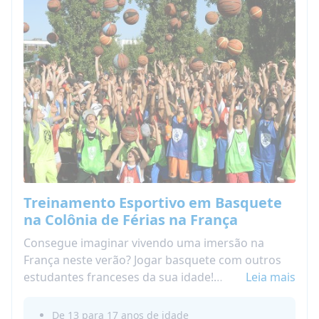
Treinamento Esportivo em Basquete
na Colônia de Férias na França
Consegue imaginar vivendo uma imersão na
França neste verão? Jogar basquete com outros
estudantes franceses da sua idade!
Leia mais
Nossos Acampamentos de basquete na França
dão a você a oportunidade de melhorar seu nível
De 13 para 17 anos de idade