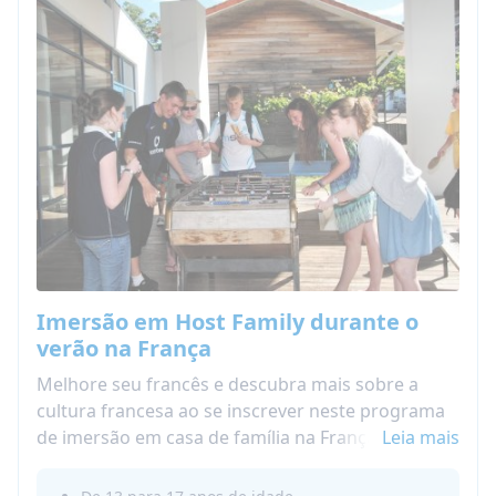
Imersão em Host Family durante o
verão na França
Melhore seu francês e descubra mais sobre a
cultura francesa ao se inscrever neste programa
de imersão em casa de família na França durante
Leia mais
o verão. Viva conosco a experiência de homestay
no verão na França e compartilhe o dia a dia de