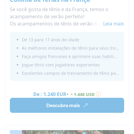
Se você gosta de tênis e da França, temos o
acampamento de verão perfeito!
Os acampamentos de tênis de verão na França
Leia mais
são supervisionados e seguros. Treine e pratique
suas habilidades de fala em francês com
De 13 para 17 anos de idade
adolescentes franceses da sua idade enquanto
As melhores instalações de tênis para seus treinamentos
participa de sessões e atividades divertidas.
Faça amigos franceses e aprimore suas habilidades em francês
Reserve um verão na nossa Academia de Tênis na
Jogue tênis com jogadores experientes
França!
Excelentes campos de treinamento de tênis para aprimorar suas habilidades
De :
1.240 EUR
~ 1.440 USD
Descubra mais