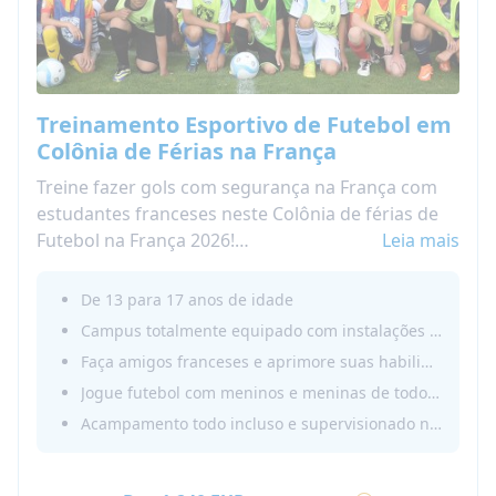
Treinamento Esportivo de Futebol em
Colônia de Férias na França
Treine fazer gols com segurança na França com
estudantes franceses neste Colônia de férias de
Futebol na França 2026!
Leia mais
Se você estudou francês e quer aperfeiçoá-lo
enquanto joga futebol, inscreva-se nesta colônia
De 13 para 17 anos de idade
de férias de Futebol na França por uma ou duas
Campus totalmente equipado com instalações para Futebol
semanas! Esta é uma imersão total em francês
Faça amigos franceses e aprimore suas habilidades em francês
que é divertida e supervisionada! Reserve um
Jogue futebol com meninos e meninas de todo o mundo
verão na nossa Academia de Futebol na França!
Acampamento todo incluso e supervisionado no coração da França
Colônia de férias na França para adolescentes!
Você pode viajar com seu irmão ou melhor amigo,
e podemos colocá-los no mesmo dormitório.