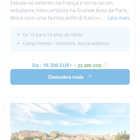
Estude no exterior na França e torne-se um
estudante intercambista na Grande Área de Paris.
More com uma família anfitriã francesa ou em
Leia mais
nossa casa de estudantes internacional.
Frequente um programa de ensino médio em
De 15 para 18 anos de idade
inglês na área de Paris. Você terá a oportunidade
Comprimento : Semestre, Ano acadêmico
de descobrir Paris por dentro.
​Estude no ensino médio em inglês em Paris com a
Nacel.
De :
19.390 EUR
~ 22.390 USD
Descubra mais