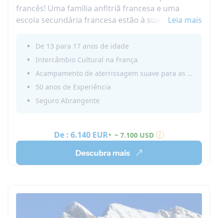
francês! Uma família anfitriã francesa e uma
escola secundária francesa estão à sua espera!
Leia mais
Procure pelo seu intercâmbio estudantil na
França com a Nacel.
De 13 para 17 anos de idade
Um verdadeiro programa de intercâmbio no
Intercâmbio Cultural na França
ensino médio na França! Tornar-se um estudante
Acampamento de aterrissagem suave para as admissões de setembro
de intercâmbio na França permite que você
50 anos de Experiência
melhore suas habilidades no idioma francês e
Seguro Abrangente
experimente a cultura e o país de dentro, e não
como um turista!
Explore o francês na França e escolha um
De :
6.140 EUR
~ 7.100 USD
imersivo estudo no ensino médio no exterior na
França.
Descubra mais