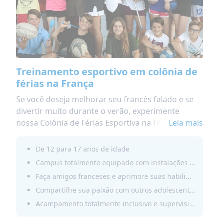
Treinamento esportivo em colônia de
férias na França
Se você deseja melhorar seu francês falado e se
divertir muito durante o verão, experimente
nossa Colônia de Férias Esportiva na França 2025,
Leia mais
onde você pode fazer as duas coisas! É uma
verdadeira experiência de imersão em francês.
De 12 para 17 anos de idade
Temos uma variedade de esportes para escolher!
Campus totalmente equipado com instalações esportivas
Escolha seu esporte favorito e pratique-o com os
Faça amigos franceses e aprimore suas habilidades em francês
campistas franceses. Você terá uma autêntica
Compartilhe sua paixão com outros adolescentes
imersão em francês durante uma ou duas
Acampamento totalmente inclusivo e supervisionado
semanas. Escolha a melhor colônia de férias na
França!