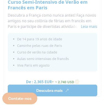
Curso Semi-Intensivo de Verão em
Francês em Paris
Descubra a França como nunca antes! Faça novos
amigos no seu colônia de férias em francês em
Paris e participe de divertidas atividades turísticas
Leia mais
e culturais.
Este curso intensivo de francês em Paris é uma
De 14 para 19 anos de idade
boa opção para melhorar seu francês na França
Caminhe pelas ruas de Paris
em poucos dias e descobrir a famosa cidade de
Curso de verão na cidade
Paris com outros adolescentes da sua idade.
Aulas semi-intensivas de francês
Nosso Curso semi-intensivo de francês para
Viva Paris em agosto
adolescentes em Paris permite que estudantes
internacionais melhorem suas habilidades em
francês, tanto oralmente quanto por escrito. Você
De :
2.365 EUR
~ 2.740 USD
encontra amigos internacionais e descobre Paris
juntos. O curso também permite uma descoberta
Descubra mais
cultural francesa. Viaje para Paris neste verão!
Contate-nos