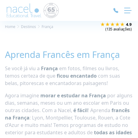
Painel de Gerenciamento de Cookies
★★★★★
4.9
Home
Destinos
França
(135 avaliações)
Aprenda Francês em França
Se você já viu a
França
em fotos, filmes ou livros,
temos certeza de que
ficou encantado
com suas
belas, pitorescas e encantadoras paisagens!
Agora imagine
morar e estudar na França
por alguns
dias, semanas, meses ou um ano escolar em Paris ou
outras cidades. Com a Nacel,
é fácil
! Aprenda
francês
na França
: Lyon, Montpellier, Toulouse, Rouen, a Cote
d’Azur e muito mais! Temos programas de estudo no
exterior para estudantes e adultos de
todas as idades