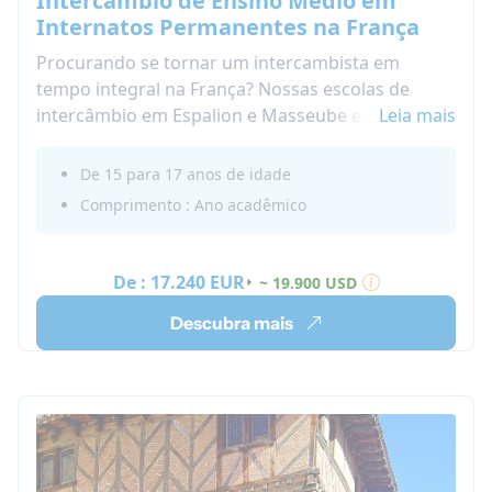
Intercâmbio de Ensino Médio em
Internatos Permanentes na França
Procurando se tornar um intercambista em
tempo integral na França? Nossas escolas de
intercâmbio em Espalion e Masseube estão
Leia mais
esperando por você!
Você viverá em tempo integral no dormitório da
De 15 para 17 anos de idade
escola (Internato de 7 dias na França) com seus
Comprimento : Ano acadêmico
colegas de classe franceses e internacionais e
usará seus finais de semana para explorar a
região e fazer atividades culturais
De :
17.240 EUR
~ 19.900 USD
Descubra mais