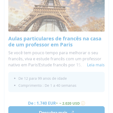
Aulas particulares de francês na casa
de um professor em Paris
Se você tem pouco tempo para melhorar o seu
francês, viva e estude francês com um professor
nativo em Paris!Estude francês por 15, 20 ou 25
Leia mais
horas por semana! Uma imersão total em francês
é o que você precisa para melhorar suas
De 12 para 99 anos de idade
habilidades de linguagem. Durante o seu tempo
Comprimento : De 1 a 40 semanas
livre, descubra a cidade e seus arredores!
De :
1.740 EUR
~ 2.020 USD
Descubra mais