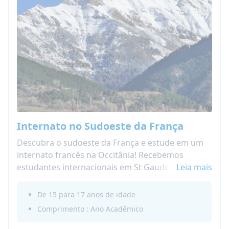
Internato no Sudoeste da França
Descubra o sudoeste da França e estude em um
internato francês na Occitânia! Recebemos
estudantes internacionais em St Gaudens, Tarbes
Leia mais
e Auch. Desfrute de uma região maravilhosa
perto das montanhas dos Pirenéus.
De 15 para 17 anos de idade
Comprimento : Ano Acadêmico