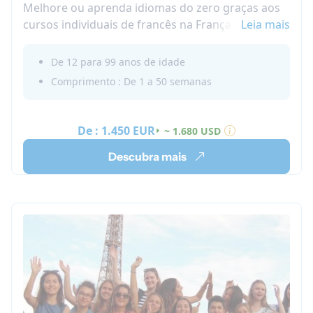
Melhore ou aprenda idiomas do zero graças aos
cursos individuais de francês na França!
Leia mais
Embarque em uma nova aventura no exterior
com a Nacel! Faça um curso de francês e viva na
De 12 para 99 anos de idade
casa do seu professor. No seu tempo livre, você
Comprimento : De 1 a 50 semanas
pode descobrir a região e fazer novos amigos por
conta própria!
De :
1.450 EUR
~ 1.680 USD
Descubra mais