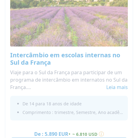
Intercâmbio em escolas internas no
Sul da França
Viaje para o Sul da França para participar de um
programa de intercâmbio em internatos no Sul da
França.
Leia mais
Você mora no dormitório da escola durante a
semana e é acolhido por uma família francesa nos
De 14 para 18 anos de idade
fins de semana e durante as férias escolares. Você
Comprimento : trimestre, Semestre, Ano acadêmico
melhora o seu francês e faz amigos internacionais
enquanto se mergulha na cultura e na língua
francesa.
De :
5.890 EUR
~ 6.810 USD