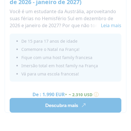
de 2026 - janeiro de 2027)
Você é um estudante da Austrália, aproveitando
suas férias no Hemisfério Sul em dezembro de
2026 e janeiro de 2027? Por que não tornar esta
Leia mais
uma experiência inesquecível participando com a
Nacel na França em uma imersão em uma família
De 15 para 17 anos de idade
anfitriã francesa? Passe o seu Natal de 2026 no
Comemore o Natal na França!
exterior e frequente uma escola francesa, vivendo
Fique com uma host family francesa
a vida de um adolescente francês ao lado de
Imersão total em host family na França
novos amigos. Por anos, temos recebido
Vá para uma escola francesa!
estudantes australianos durante o inverno
francês, proporcionando um intercâmbio cultural
único. Descubra as alegrias de nossos programas
De :
1.990 EUR
~ 2.310 USD
de intercâmbio estudantil na França para
estudantes australianos em 2026!
Descubra mais