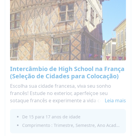
Intercâmbio de High School na França
(Seleção de Cidades para Colocação)
​Escolha sua cidade francesa, viva seu sonho
francês! Estude no exterior, aperfeiçoe seu
sotaque francês e experimente a vida cotidiana
Leia mais
como um local. Com a Nacel, você morará com
uma acolhedora host family francesa e
De 15 para 17 anos de idade
frequentará uma high school local - agora na
Comprimento : Trimestre, Semestre, Ano Acadêmico
cidade de sua escolha!Isso é mais do que uma