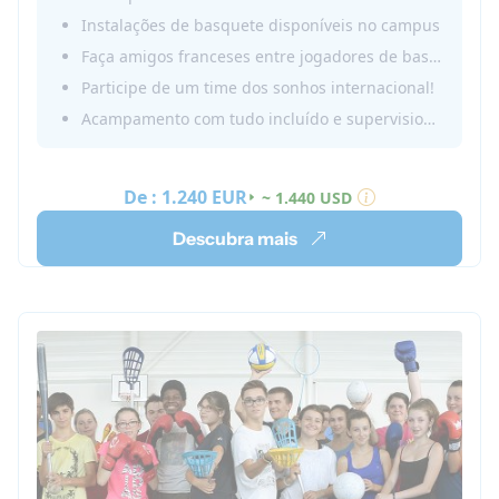
de habilidades em falar francês e se divertir
Instalações de basquete disponíveis no campus
conhecendo novos amigos enquanto joga seu
Faça amigos franceses entre jogadores de basquete
esporte favorito!
Participe de um time dos sonhos internacional!
Reserve um verão na nossa Academia de
Acampamento com tudo incluído e supervisionado em Vichy
Basquete na França 2026!
De :
1.240 EUR
~ 1.440 USD
Descubra mais