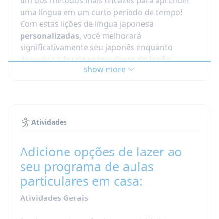
um dos métodos mais eficazes para aprender
uma língua em um curto período de tempo!
Com estas lições de língua japonesa
personalizadas
, você melhorará
significativamente seu japonês enquanto
descobre a
fascinante cultura do Japão
.
show more
Você morará com seu professor e
compartilhará refeições e interações sociais.
Desta forma, mesmo quando não estiver
assistindo aula, você fará progressos rápidos. É
Atividades
uma forma muito intensiva de aprender um
idioma, pois você estuda E vive na casa do
Adicione opções de lazer ao
professor. Nossos programas intensivos de
seu programa de aulas
imersão em língua no Japão são a chave para o
seu sucesso!
particulares em casa:
O que devo esperar das minhas
Atividades Gerais
aulas privadas de japonês?