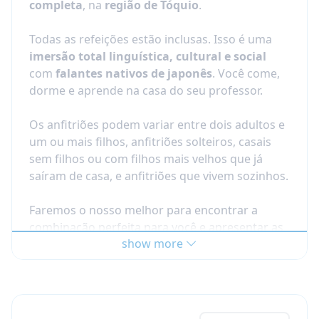
oportunidade única para uma integração total
completa
, na
região de Tóquio
.
ao ambiente local. Ao reservar seu curso de
O preço das opções de lazer inclui:
visitas
idioma particular na casa do professor, você
Todas as refeições estão inclusas. Isso é uma
acompanhadas, transporte e taxas de entrada,
pode escolher entre
15, 20 ou 25 horas de
imersão total linguística, cultural e social
quando aplicáveis
aulas de japonês
.
com
falantes nativos de japonês
. Você come,
dorme e aprende na casa do seu professor.
Supervisão Mais Próxima (<18
anos) As aulas na casa do
Os anfitriões podem variar entre dois adultos e
professor são adequadas para
um ou mais filhos, anfitriões solteiros, casais
meu filho ou adolescente?
sem filhos ou com filhos mais velhos que já
saíram de casa, e anfitriões que vivem sozinhos.
Com certeza. Nós asseguramos que seu filho
será acolhido por um professor que cuidará
Faremos o nosso melhor para encontrar a
muito dele, de sua segurança e bem-estar. O
combinação perfeita para você e apresentar as
professor também adaptará o curso de línguas
show more
melhores opções.
As famílias estão
às habilidades e necessidades específicas da
localizadas em Tóquio.
criança.
Nós oferecemos uma opção de
supervisão