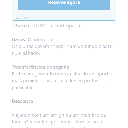
Reserve agora
Adolescentes
que precisam
melhorar
rapidamente e eficientemente suas notas
ref. : EV49J
em línguas estrangeiras
*Preço em USD por participante.
Estudantes universitários
que precisam se
preparar para um teste oficial de idioma
Datas:
O ano todo.
Profissionais
que querem impulsionar sua
Os alunos devem chegar num domingo e partir
carreira
num sábado.
Crianças com necessidades especiais
ou
habilidades
Transferências e chegada
Todos que gostariam de fazer uma imersão
Pode ser agendado um transfer do aeroporto
em
língua japonesa e cultura
, conhecer
mais próximo para a casa do seu professor
pessoas japonesas e vivenciar o Japão por
particular.
dentro!
Desconto
Viajando com um amigo ou um membro da
família? A pedido, podemos oferecer uma