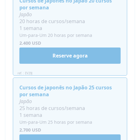
Cursos de japonês no Japão 20 cursos
devem reservar Atividades Gerais ou Visitas
por semana
Culturais além de suas aulas particulares.
Japão
Consulte-nos para saber mais sobre todas as
20 horas de cursos/semana
opções extracurriculares!
1 semana
Um-para-Um 20 horas por semana
Quando o curso de idioma
2.400 USD
particular na casa do professor é
oferecido?
Reserve agora
Este programa é
muito flexível
: disponível
durante todo o ano.
ref. : EV29J
O programa é feito sob medida: você escolhe
Cursos de japonês no Japão 25 cursos
quando começa e quanto tempo fica no Japão
por semana
com a Nacel!
Japão
Para quem é a aula de imersão
25 horas de cursos/semana
1 semana
de idiomas em casa?
Um-para-Um 25 horas por semana
Sugerimos este programa de professor
2.700 USD
particular em casa no Japão, por exemplo: