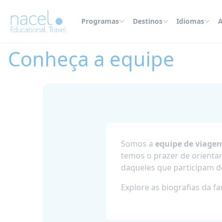
Painel de Gerenciamento de Cookies
Programas
Destinos
Idiomas
A
Home
Conheça a equipe
Conheça a equipe
Somos a
equipe de viagen
temos o prazer de orienta
daqueles que participam 
Explore as biografias da fa