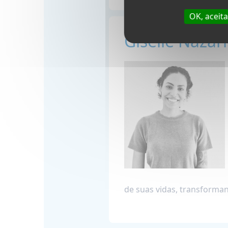
OK, aceit
Giselle Nazári
de suas vidas, transforman