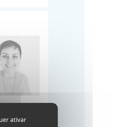
nesta experiência
uer ativar