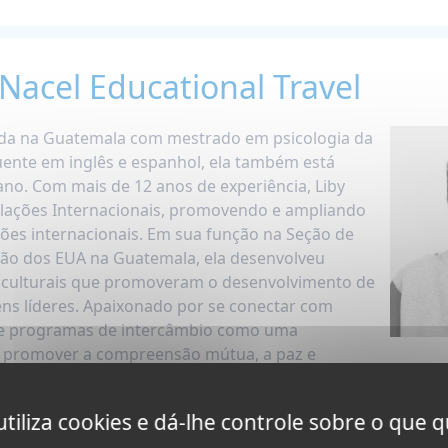
- Nacel Educational Travel
ida na Guatemala com mestrado em psicologia da
uente em inglês e espanhol, ela também está
ano. Com mais de 12 anos de experiência, Liby
lações Internacionais, promovendo e ampliando
es internacionais. Em sua função na Seção de
são dos EUA na Guatemala, ela desenvolveu
 culturais que promoveram o desenvolvimento de
ens líderes. Apaixonado por se conectar com
nde programas de intercâmbio como uma
 promover a compreensão mútua, a paz e
uradouros. Ela apoia os pais quando seus filhos embarcam 
 utiliza cookies e dá-lhe controle sobre o que q