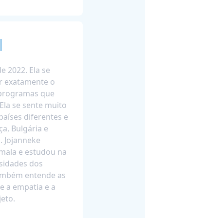
l
e 2022. Ela se
r exatamente o
 programas que
Ela se sente muito
países diferentes e
a, Bulgária e
. Jojanneke
mala e estudou na
ssidades dos
também entende as
e a empatia e a
eto.