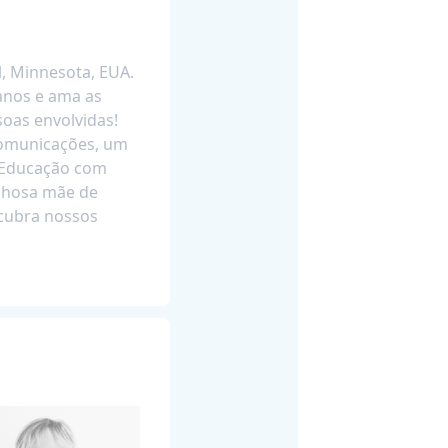
l, Minnesota, EUA.
anos e ama as
soas envolvidas!
Comunicações, um
 Educação com
lhosa mãe de
cubra nossos