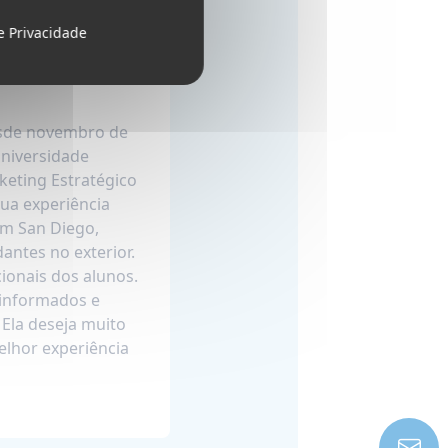
de Privacidade
desde novembro de
niversidade
keting Estratégico
Sua experiência
em San Diego,
ntes no exterior.
ionais dos alunos.
informados e
 Ela deseja muito
elhor experiência