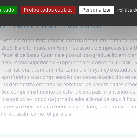
ar tudo
Proíbe todos cookies
Personalizar
Política 
o - Nacel International
Giselle é consultora educacional na Nacel International 
2023. Ela é formada em Administração de Empresas pela U
Federal de Santa Catarina e possui pós-graduação em Mar
pela Escola Superior de Propaganda e Marketing (Brasil). 
internacional, com um intercâmbio em Sydney e estudos 
aprofundou sua compreensão das necessidades dos estuda
Ela demonstra empatia ao entender as necessidades emoc
Seu comprometimento se estende aos pais, mantendo-os 
tranquilos ao longo da jornada educacional de seus filhos.
sucesso e bem-estar a todos eles. E claro, que tenham a m
do-os, assim como foi para ela.