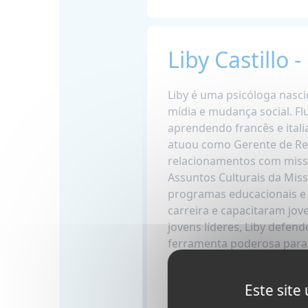
Liby Castillo 
Liby é uma psicóloga nasc
mídia e mudança social. Fl
aprendendo francês e itali
atuou como Gerente de Re
relacionamentos com missõ
Assuntos Culturais da Mis
programas educacionais e
carreira e capacitaram jov
jovens líderes, Liby defe
ferramenta poderosa para
relacionamentos globais d
de vida transformadora.
Este site