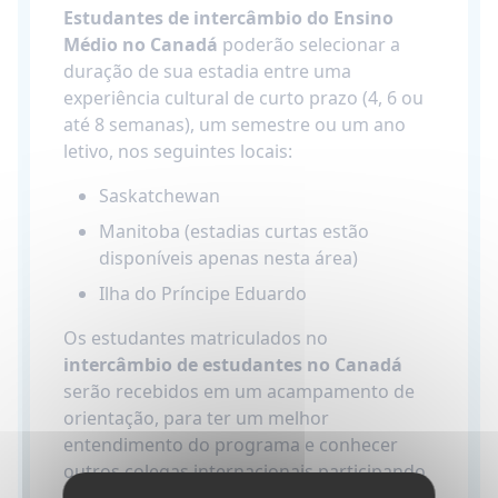
Estudantes de intercâmbio do Ensino
Médio no Canadá
poderão selecionar a
duração de sua estadia entre uma
experiência cultural de curto prazo (4, 6 ou
até 8 semanas), um semestre ou um ano
letivo, nos seguintes locais:
Saskatchewan
Manitoba (estadias curtas estão
disponíveis apenas nesta área)
Ilha do Príncipe Eduardo
Os estudantes matriculados no
intercâmbio de estudantes no Canadá
serão recebidos em um acampamento de
orientação, para ter um melhor
entendimento do programa e conhecer
outros colegas internacionais participando