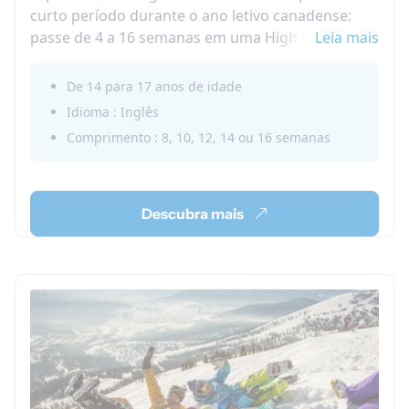
curto período durante o ano letivo canadense:
passe de 4 a 16 semanas em uma High School e
Leia mais
com uma família hospedeira em Winnipeg,
Canadá!
De 14 para 17 anos de idade
Este programa de curta duração permite que
Idioma : Inglês
você viva uma troca de High School sem perder
Comprimento : 8, 10, 12, 14 ou 16 semanas
um semestre completo ou ano letivo em seu país
de origem. Descubra nossa Mini troca de High
School no Canadá!
Descubra mais