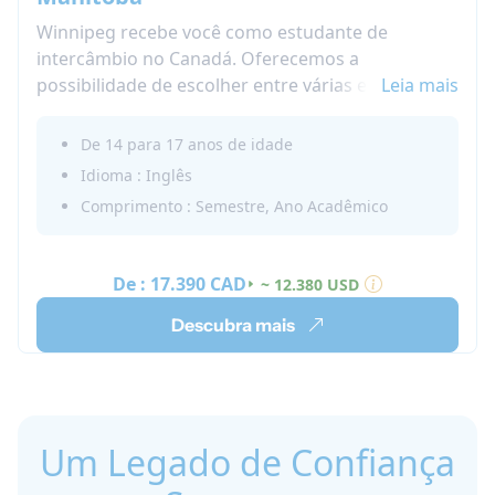
Winnipeg recebe você como estudante de
intercâmbio no Canadá. Oferecemos a
possibilidade de escolher entre várias escolas
Leia mais
nesta área. Descubra nosso High School no
exterior em Manitoba, Canadá!
De 14 para 17 anos de idade
Idioma : Inglês
Comprimento : Semestre, Ano Acadêmico
De :
17.390 CAD
~ 12.380 USD
Descubra mais
Um Legado de Confiança