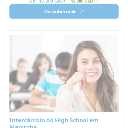
De :
17.390 CAD
~ 12.380 USD
Descubra mais
Intercâmbio do High School em
Manitoba