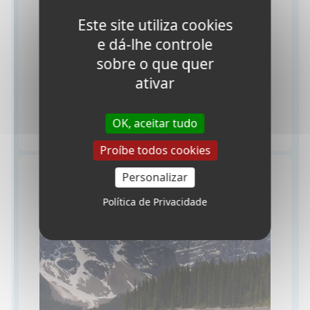
de um
ano letivo no exterior no Canadá
.
Este site utiliza cookies
Ano Acadêmico no Canadá: Escolas
e dá-lhe controle
Secundárias Privadas
sobre o que quer
Estudantes de intercâmbio também podem
ativar
se matricular em uma
academia privada
no Canadá
.
OK, aceitar tudo
Proíbe todos cookies
Personalizar
Política de Privacidade