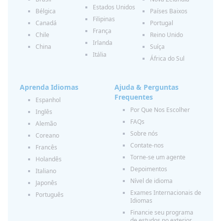
Estados Unidos
Bélgica
Países Baixos
Filipinas
Canadá
Portugal
França
Chile
Reino Unido
Irlanda
China
Suíça
Itália
África do Sul
Aprenda Idiomas
Ajuda & Perguntas
Frequentes
Espanhol
Por Que Nos Escolher
Inglês
FAQs
Alemão
Sobre nós
Coreano
Contate-nos
Francês
Torne-se um agente
Holandês
Depoimentos
Italiano
Nível de idioma
Japonês
Exames Internacionais de
Português
Idiomas
Financie seu programa
de estudos no exterior