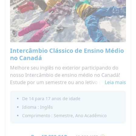
Intercâmbio Clássico de Ensino Médio
no Canadá
Melhore seu inglês no exterior participando do
nosso Intercâmbio de ensino médio no Canadá!
Estude por um semestre ou ano letivo em uma
Leia mais
escola canadense em Manitoba! Estudantes do
ensino médio de todas as nacionalidades são
De 14 para 17 anos de idade
bem-vindos!
Idioma : Inglês
Viva uma experiência canadense completa,
Comprimento : Semestre, Ano Acadêmico
escolha um Intercâmbio de Ensino Médio no
Canadá.