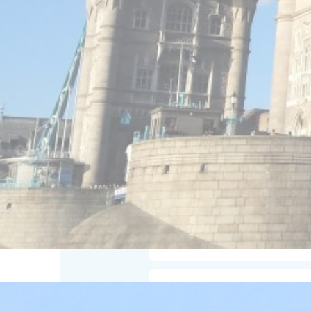
atividades culturais
excursões a pontos de
ou na área
visitas aos principai
museus
experiências da cultura
e tradições
Participe agora de um dos
acampamentos de verão 
para melhorar nosso con
inglesa
,
cultura britânica
pontos turísticos inglese