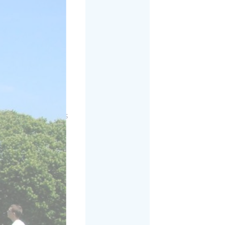
dades de
e os
s de
s na
a inglesa com seus
res nativos de
ados
. Os
na chegada para
idiomas
 e habilidades em
e inglês são
lês para
 e garantem que
versificadas. Os