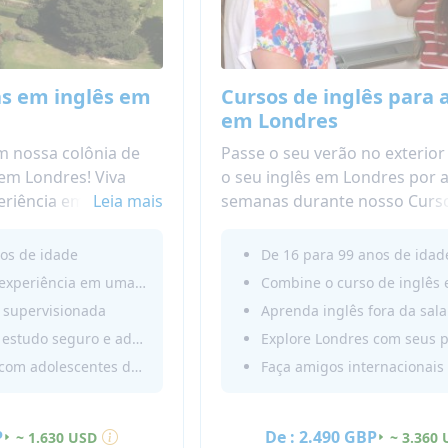
as em inglês em
Cursos de inglês para 
em Londres
m nossa colônia de
Passe o seu verão no exterior
 em Londres! Viva
o seu inglês em Londres por 
eriência em uma
Leia mais
semanas durante nosso Curs
nica durante o seu
de Inglês para Adolescentes 
Este curso de verão na Inglat
os de idade
De 16 para 99 anos de idad
eu inglês enquanto
uma ótima mistura entre aula
Uma verdadeira experiência em uma escola interna britânica
nglês de qualidade e
idiomas e diversão à tarde! 
s supervisionada
Aprenda inglês fora da sala
sala de aula. Explore
experiência única de imersão
Um ambiente de estudo seguro e adequado para adolescentes
ovos amigos
em Londres com adolescentes
Explore Londres com adolescentes de todo o mundo!
mundo!
P
De :
2.490 GBP
~ 1.630 USD
~ 3.360