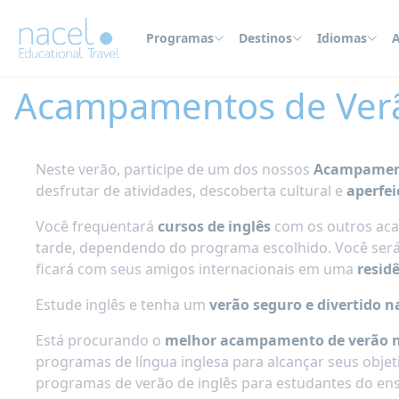
Painel de Gerenciamento de Cookies
Programas
Destinos
Idiomas
A
Home
Acampamentos de Verão
Reino Unido
Acampamentos de Verã
Neste verão, participe de um dos nossos
Acampament
desfrutar de atividades, descoberta cultural e
aperfei
Você frequentará
cursos de inglês
com os outros aca
tarde, dependendo do programa escolhido. Você será 
ficará com seus amigos internacionais em uma
resid
Estude inglês e tenha um
verão seguro e divertido n
Está procurando o
melhor acampamento de verão n
programas de língua inglesa para alcançar seus objet
programas de verão de inglês para estudantes do en