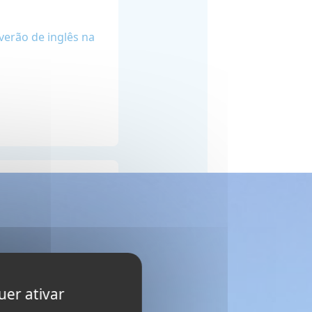
erão de inglês na
uer ativar