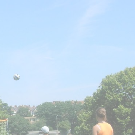
minhas habili
idioma durant
acampamento
verão de inglê
Inglaterra?
Os juniores estudam a língu
colegas graças aos
professo
inglês qualificados e motiv
participantes são testados 
que ingressem no grupo de 
correspondente ao seu nível
inglês. Nossos professores d
experientes no ensino de ing
adolescentes internacionais
suas aulas são atraentes e di