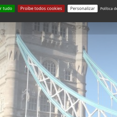
itânica
! Nossos
laterra geralmente
ar tudo
Proíbe todos cookies
Personalizar
Política 
a manhã e um
excursões e
rde.
e inglês escolhido,
idos em:
britânicas
, para uma
tural britânica
antis
, em quartos
upervisão adulta
rnato britânico
!
de semana
são
mo: