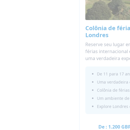
Colônia de féri
Londres
Reserve seu lugar e
férias internacional
uma verdadeira exp
escola interna britâ
próximo verão.
De 11 para 17 an
Você vai melhorar s
frequenta aulas de i
Colônia de féria
usa o inglês fora da 
Londres com seus n
internacionais!
De :
1.200 GB