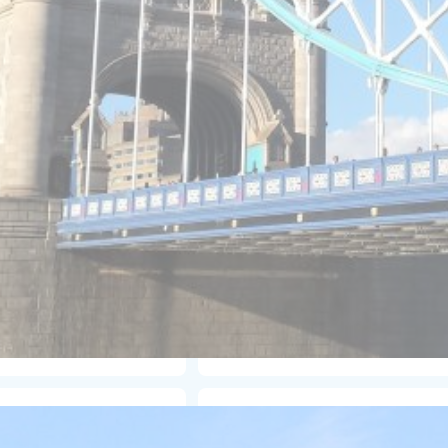
 interesse na cidade
s monumentos e
 britânica, refeições
 nossos
no Reino Unido
hecimento da
língua
e os melhores
s
!
Como posso m