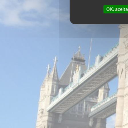
interessante da
cultura br
programas de verão na Ing
OK, aceit
incluem
aulas de inglês
pel
programa de atividades, 
descobertas culturais
à ta
Dependendo do programa d
os participantes são receb
ou
famílias anfitriãs 
verdadeira imersão cul
ou
Residências estud
compartilhados, com s
ou mesmo em um
inte
Tardes e às vezes finais 
dedicados a atividades co
atividades esportivas