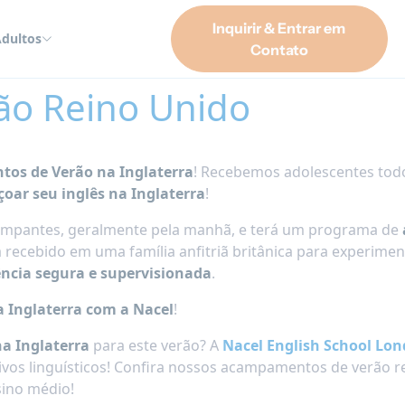
Inquirir & Entrar em
dultos
Contato
o Reino Unido
os de Verão na Inglaterra
! Recebemos adolescentes todo
çoar seu inglês na Inglaterra
!
mpantes, geralmente pela manhã, e terá um programa de
recebido em uma família anfitriã britânica para experime
ência segura e supervisionada
.
a Inglaterra com a Nacel
!
a Inglaterra
para este verão? A
Nacel English School Lo
ivos linguísticos! Confira nossos acampamentos de verão re
sino médio!