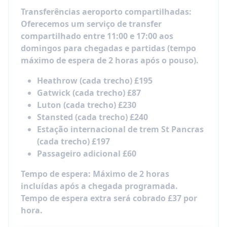
Garden
Transferências aeroporto compartilhadas:
Sábado: passeio na London Eye, tour a pé por
Oferecemos um serviço de transfer
Londres, incluindo Casas do Parlamento, Big
compartilhado entre 11:00 e 17:00 aos
Ben, Westminster & Palácio de Buckingham.
domingos para chegadas e partidas (tempo
máximo de espera de 2 horas após o pouso).
SEMANA 2
Terça-feira: Visita à Catedral de São Paulo e
Heathrow (cada trecho) £195
ao museu Tate Modern
Gatwick (cada trecho) £87
Quinta-feira: Passeio no Hyde Park e visitas a
Luton (cada trecho) £230
Kensington Palace, Royal Albert Hall &
Stansted (cada trecho) £240
memorial da princesa Diana.
Estação internacional de trem St Pancras
Sábado: Visita ao London Zoo e compras em
(cada trecho) £197
Camden Town
Passageiro adicional £60
Tempo de espera: Máximo de 2 horas
SEMANA 3
incluídas após a chegada programada.
Terça-feira: Visita ao British Museum
Tempo de espera extra será cobrado £37 por
Quinta-feira: Visita à National Gallery,
hora.
National Portrait Gallery & Trafalgar Square
Sábado: Visita à Tower Bridge, Tower of