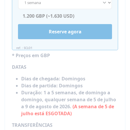
noites de filme,
Instalações no campus:
jogos de tabuleiro,
noites de discoteca temáticas,
quartos confortáveis,
sessões de artes e ofícios,
guarda-roupas,
Reserve agora
concursos de talentos,
mesas e cadeiras,
noites de atuação,
lounge comunal,
moda com saco de lixo e muito mais!
ref. : SCLO1
equipamento de lavanderia.
* Preços em GBP
Banheiros e sanitários compartilhados
Muito divertido para os nossos campistas!
DATAS
Visita semanal à colônia de
férias Júnior em Londres em
Dias de chegada:
Domingos
Dias de partida:
Domingos
julho de 2026!
Duração:
1 a 5 semanas, de domingo a
SEMANA 1
domingo, qualquer semana de 5 de julho
Terça-feira: visita ao Museu de História
a 9 de agosto de 2026.
(A semana de 5 de
Natural
julho está ESGOTADA)
Quinta-feira: Piccadilly Circus, Leicester
TRANSFERÊNCIAS
Square, M&M's World & compras em Covent