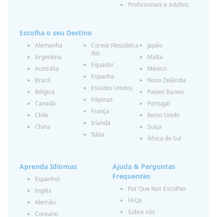
Profissionais e Adultos
Escolha o seu Destino
Alemanha
Coreia (República
Japão
da)
Argentina
Malta
Equador
Austrália
México
Espanha
Brasil
Nova Zelândia
Estados Unidos
Bélgica
Países Baixos
Filipinas
Canadá
Portugal
França
Chile
Reino Unido
Irlanda
China
Suíça
Itália
África do Sul
Aprenda Idiomas
Ajuda & Perguntas
Frequentes
Espanhol
Por Que Nos Escolher
Inglês
FAQs
Alemão
Sobre nós
Coreano