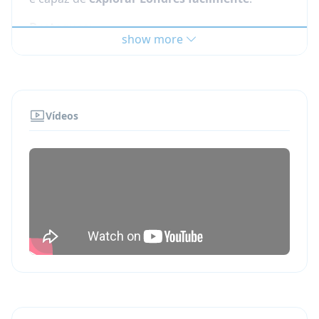
Destaques:
show more
uma verdadeira
experiência britânica em
uma escola de verão
uma
colonía de férias internacional
que
recebe estudantes de todo o mundo
Vídeos
seguro e adequado
instalações de estudo e
moradia para adolescentes
cursos eficientes de língua inglêsa
instalações desportivas
internas e
externas, bem como um amplo
salão de
assembleias
para apresentações de
performance e cinema
um
programa completo
de atividades,
visitas e excursões para aproveitar ao
máximo sua estadia em Londres!
Cursos de inglês para