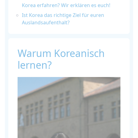
Korea erfahren? Wir erklären es euch!
Ist Korea das richtige Ziel für euren
Auslandsaufenthalt?
Warum Koreanisch
lernen?