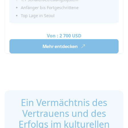
eurer Lieblingsgruppen lernen und aufführen
Anfänger bis Fortgeschrittene
könnt.Sprachaufenthalt in Seoul: Nutzt die
Top Lage in Seoul
Gelegenheit, euch durch verschiedene
organisierte Aktivitäten in die koreanische Kultur
einzuleben und dabei eure Koreanischkenntnisse
Von :
2 700 USD
zu verbessern.
Mehr entdecken
Ein Vermächtnis des
Vertrauens und des
Erfolgs im kulturellen