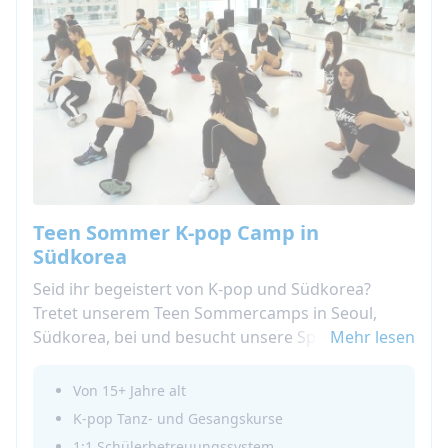
Teen Sommer K-pop Camp in
Südkorea
Seid ihr begeistert von K-pop und Südkorea?
Tretet unserem Teen Sommercamps in Seoul,
Südkorea, bei und besucht unsere Sprachschule
Mehr lesen
im Herzen der Stadt. Lebt eure Leidenschaft aus,
indem ihr an unserem Nachmittagsprogramm
Von 15+ Jahre alt
teilnehmt, das K-pop Sing- und Tanzstunden
K-pop Tanz- und Gesangskurse
beinhaltet, bei denen ihr die Choreographien
1:1 Schülerbetreuungssystem