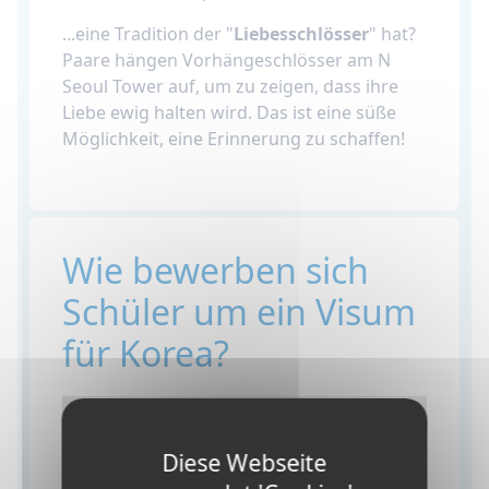
...eine Tradition der "
Liebesschlösser
" hat?
Paare hängen Vorhängeschlösser am N
Seoul Tower auf, um zu zeigen, dass ihre
Liebe ewig halten wird. Das ist eine süße
Möglichkeit, eine Erinnerung zu schaffen!
Wie bewerben sich
Schüler um ein Visum
für Korea?
Diese Webseite