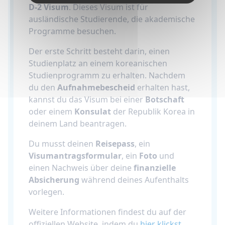
D-2 Visum
. Dieses Visum ist für
ausländische Studierende, die akademische
Programme besuchen.
Der erste Schritt besteht darin, einen
Studienplatz an einem koreanischen
Studienprogramm zu erhalten. Nachdem
du den
Aufnahmebescheid
erhalten hast,
kannst du das Visum bei einer
Botschaft
oder einem
Konsulat
der Republik Korea in
deinem Land beantragen.
Du musst deinen
Reisepass
, ein
Visumantragsformular
, ein
Foto
und
einen Nachweis über deine
finanzielle
Absicherung
während deines Aufenthalts
vorlegen.
Weitere Informationen findest du auf der
offiziellen Website, indem du
hier klickst
.