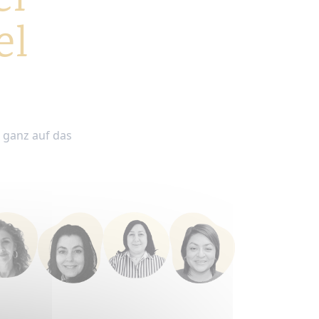
el
el
d ganz auf das