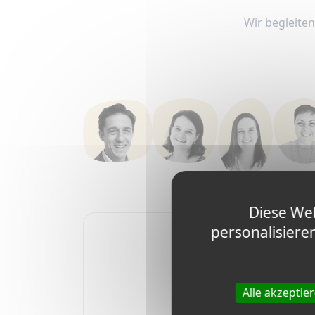
Wir begleiten
Diese Web
personalisiere
Wir sind hier um Ihne
Alle akzeptie