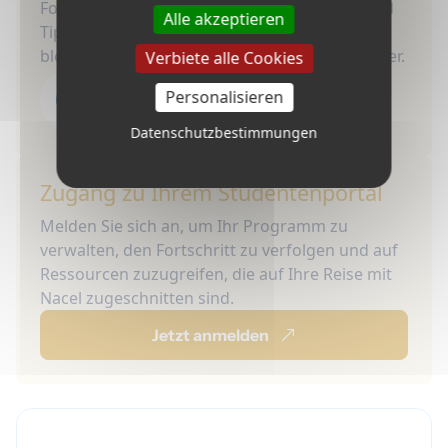
Folgen Sie Nacel für Updates, Geschichten und
Alle akzeptieren
Tipps! Treten Sie unserer Community bei und
bleiben Sie inspiriert für Ihr nächstes Abenteuer.
Verbiete alle Cookies
Personalisieren
Datenschutzbestimmungen
Zugang zu Ihrem Studentenportal
Melden Sie sich an, um Ihr Programm zu
verwalten, den Fortschritt zu verfolgen und auf
Ressourcen zuzugreifen, die auf Ihre Reise mit
Nacel zugeschnitten sind.
Jetzt anmelden