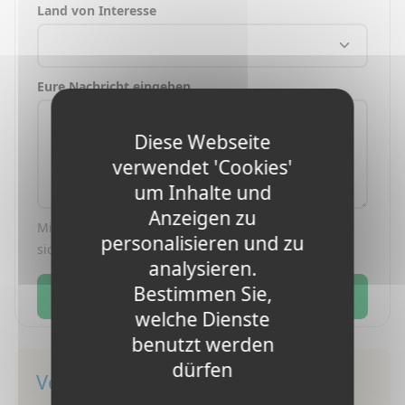
Land von Interesse
Eure Nachricht eingeben
Diese Webseite
verwendet 'Cookies'
um Inhalte und
Anzeigen zu
Mit der Einreichung dieses Formulars erklären Sie
personalisieren und zu
sich mit unserer
Datenschutzerklärung
.
analysieren.
Bestimmen Sie,
Schicken
welche Dienste
benutzt werden
dürfen
Verbinden Sie sich mit uns