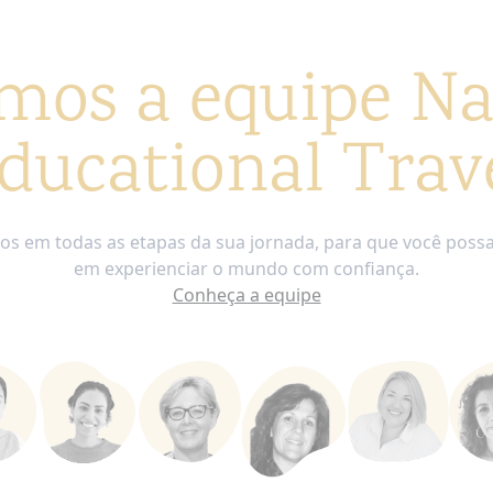
mos a equipe Na
ducational Trav
os em todas as etapas da sua jornada, para que você possa
em experienciar o mundo com confiança.
Conheça a equipe