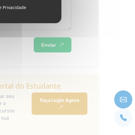
de Privacidade
Enviar
ortal do Estudante
iar seu
Faça Login Agora
r o
ecursos
 sua