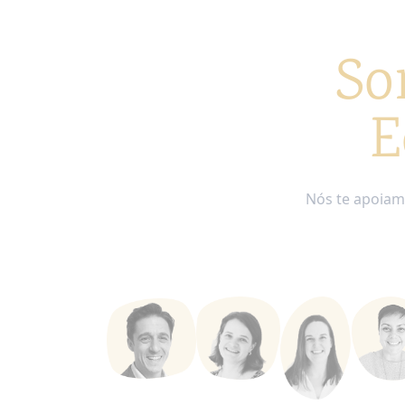
So
E
Nós te apoiam