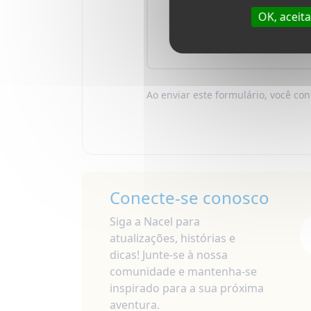
OK, aceit
Ao enviar este formulário, você c
Conecte-se conosco
Siga a Nacel para
atualizações, histórias e
dicas! Junte-se à nossa
comunidade e mantenha-se
inspirado para a sua próxima
aventura.