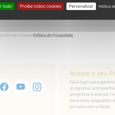
ar tudo
Proíbe todos cookies
Personalizar
Política 
oncorda com a nossa
Política de Privacidade
.
Acesse o seu P
Faça login para gerenc
programa, acompanha
progresso e acessar r
exclusivos adaptados à
jornada com a Nacel.