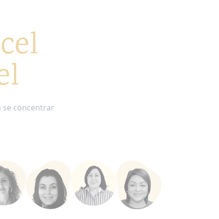
cel
el
 se concentrar