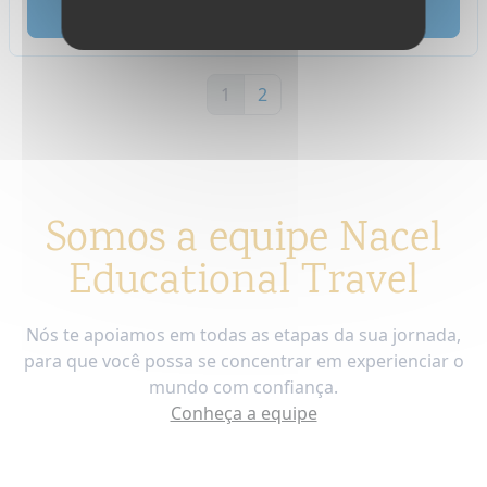
leia
1
2
Somos a equipe Nacel
Educational Travel
Nós te apoiamos em todas as etapas da sua jornada,
para que você possa se concentrar em experienciar o
mundo com confiança.
Conheça a equipe