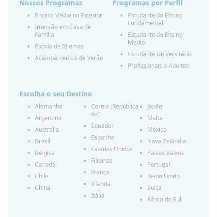
Nossos Programas
Programas por Perfil
Ensino Médio no Exterior
Estudante do Ensino
Fundamental
Imersão em Casa de
Família
Estudante do Ensino
Médio
Escola de Idiomas
Estudante Universitário
Acampamentos de Verão
Profissionais e Adultos
Escolha o seu Destino
Alemanha
Coreia (República
Japão
da)
Argentina
Malta
Equador
Austrália
México
Espanha
Brasil
Nova Zelândia
Estados Unidos
Bélgica
Países Baixos
Filipinas
Canadá
Portugal
França
Chile
Reino Unido
Irlanda
China
Suíça
Itália
África do Sul