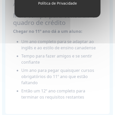
Política de Privacidade
Aqui está o motivo.
Mais tempo para construir o
quadro de crédito
Chegar no 11º ano dá a um aluno:
Um ano completo para se adaptar ao
inglês e ao estilo de ensino canadense
Tempo para fazer amigos e se sentir
confiante
Um ano para pegar quaisquer cursos
obrigatórios do 11º ano que estão
faltando
Então um 12º ano completo para
terminar os requisitos restantes