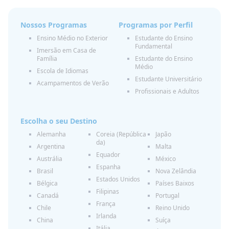
Nossos Programas
Programas por Perfil
Ensino Médio no Exterior
Estudante do Ensino
Fundamental
Imersão em Casa de
Família
Estudante do Ensino
Médio
Escola de Idiomas
Estudante Universitário
Acampamentos de Verão
Profissionais e Adultos
Escolha o seu Destino
Alemanha
Coreia (República
Japão
da)
Argentina
Malta
Equador
Austrália
México
Espanha
Brasil
Nova Zelândia
Estados Unidos
Bélgica
Países Baixos
Filipinas
Canadá
Portugal
França
Chile
Reino Unido
Irlanda
China
Suíça
Itália