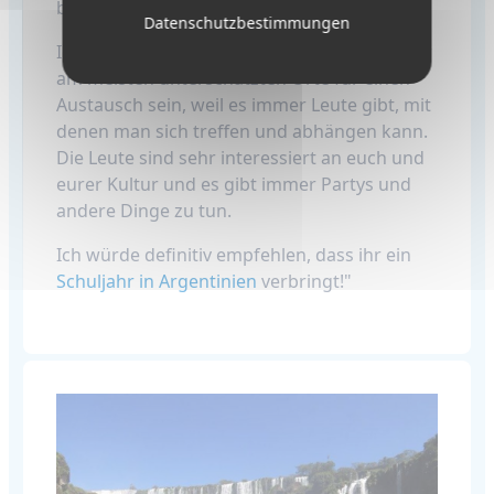
besten Desserts verbringen.
Datenschutzbestimmungen
Ich würde sagen, Argentinien muss einer der
am meisten unterschätzten Orte für einen
Austausch sein, weil es immer Leute gibt, mit
denen man sich treffen und abhängen kann.
Die Leute sind sehr interessiert an euch und
eurer Kultur und es gibt immer Partys und
andere Dinge zu tun.
Ich würde definitiv empfehlen, dass ihr ein
Schuljahr in Argentinien
verbringt!"