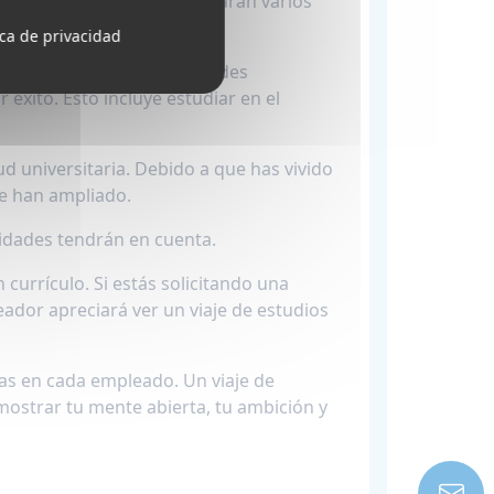
? Para matricularte, examinarán varios
ica de privacidad
uieren conocer tus actividades
 éxito. Esto incluye estudiar en el
ud universitaria. Debido a que has vivido
se han ampliado.
sidades tendrán en cuenta.
currículo. Si estás solicitando una
leador apreciará ver un viaje de estudios
as en cada empleado. Un viaje de
mostrar tu mente abierta, tu ambición y