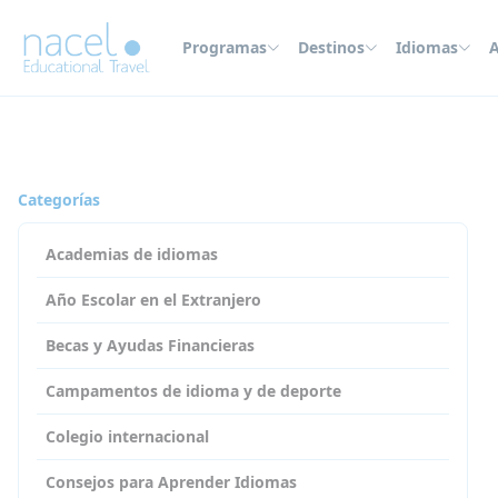
Panel de gestión de cookies
Programas
Destinos
Idiomas
A
Home
Nuestro Blog
Por qué los estudiantes deberían estudiar en el extr
Categorías
Academias de idiomas
Año Escolar en el Extranjero
Becas y Ayudas Financieras
Campamentos de idioma y de deporte
Colegio internacional
Consejos para Aprender Idiomas