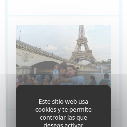
Este sitio web usa
cookies y te permite
controlar las que
¿Por qué elegir Nacel
deseas activar