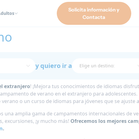
Solicita información y
dultos
Contacta
no
y quiero ir a
l extranjero
! ¡Mejora tus conocimientos de idiomas disfr
 campamento de verano en el extranjero para adolescentes
erano o un curso de idiomas para jóvenes que se ajuste a t
s una amplia gama de campamentos internacionales de vera
es, excursiones, ¡y mucho más!
Ofrecemos los mejores ca
n
.