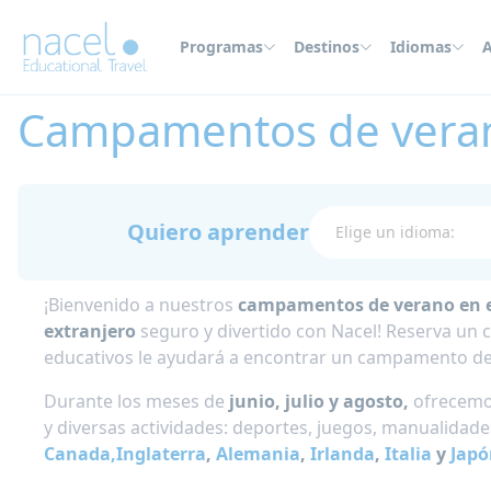
Panel de gestión de cookies
Programas
Destinos
Idiomas
A
Home
Programas
Campamentos de verano
Campamentos de vera
Quiero aprender
¡Bienvenido a nuestros
campamentos de verano en e
extranjero
seguro y divertido con Nacel! Reserva un
educativos le ayudará a encontrar un campamento de v
Durante los meses de
junio, julio y agosto,
ofrecemo
y diversas actividades: deportes, juegos, manualidad
Canada,
Inglaterra
,
Alemania
,
Irlanda
,
Italia
y
Japó