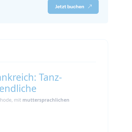
Jetzt buchen
nkreich: Tanz-
endliche
thode, mit
muttersprachlichen