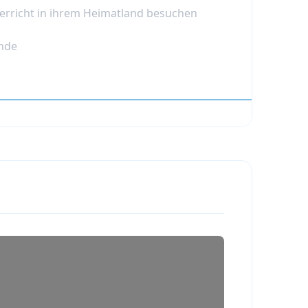
terricht in ihrem Heimatland besuchen
nde
piegel)
ankreich