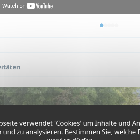
ärmen und Dehnen
ons zur Entdeckung anderer Tanzarten (Salsa, Bollywood, H
)
werde ich Französisch lernen?
mmercamp in Frankreich ist eine echte Immersion in die fra
en Camper (90%) Franzosen sind. Internationale Studenten
er Sportpraktiken und den gesellschaftlichen Aktivitäten, 
vitäten
onale Teilnehmer müssen ein Mindestniveau in Französisch 
en Campern zu interagieren und zu verstehen, was der Trai
 beinhaltet keinen Französischunterricht.
e Sportcamps in Frankreich sind von unserem Sportpartner, SPORT
terview des Direktors
.
seite verwendet 'Cookies' um Inhalte und A
n und zu analysieren. Bestimmen Sie, welche 