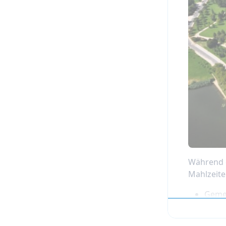
Während 
Mahlzeite
Gemei
Ihr k
Das R