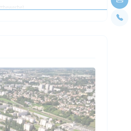
ettbewerbe)
uerpark in Mâcon während des
s Alter und die Vorlieben der Camper, das
rforderlich. Nicht geeignet für Anfänger;
Wettkämpfen teilnehmen und in einem
Jetzt buchen