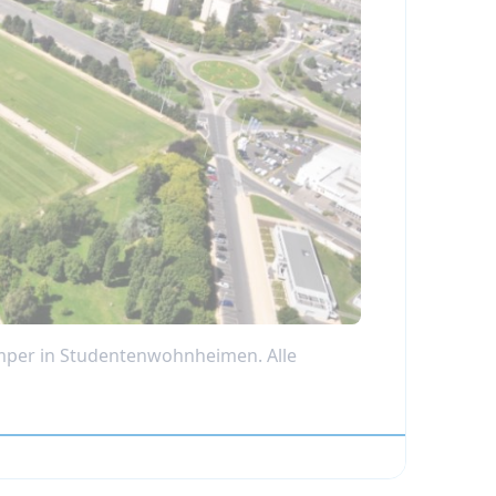
per in Studentenwohnheimen. Alle
n
amper.