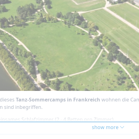
dieses
Tanz-Sommercamps in Frankreich
wohnen die Cam
n sind inbegriffen.
nsames Schlafzimmer (2 - 4 Betten pro Zimmer)
önnt ein Schlafzimmer mit eurem Freund/Geschwister teile
show more
estaurant ist Selbstbedienung. Ausgewogenes Menü für C