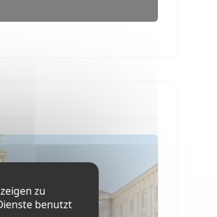
ip Hop, Samba, afrikanischer Tanz und
nzösische Sprache, da Trainer, Lehrer und
 können sich den französischen Camper
die im Camp geplant sind, anschließen.
haben (2 Jahre Französischstudien), um mit
ner sagt.
S ELITE JEUNES, entwickelt und organisiert.
nzeigen zu
Dienste benutzt