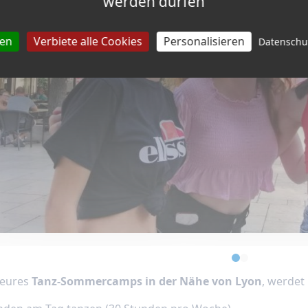
werden dürfen
ren
Verbiete alle Cookies
Personalisieren
Datensch
eures
Tanz-Sommercamps in der Nähe von Lyon
, werdet 