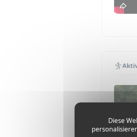
Aufw
Sessi
mehr!
Wie 
Dieses So
die meist
während d
Akti
Internati
den ander
Das Camp
Alle unser
Lies das
In
Diese Web
personalisiere