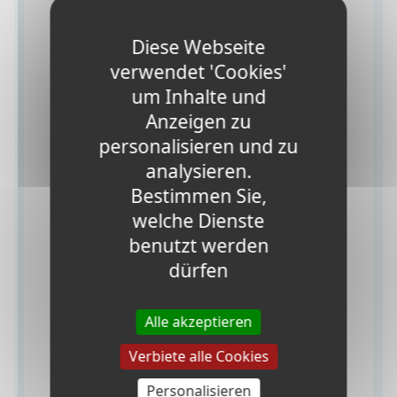
meinen
Sommercamps in
Diese Webseite
Kanada erwarten?
verwendet 'Cookies'
um Inhalte und
Anzeigen zu
personalisieren und zu
analysieren.
Bestimmen Sie,
welche Dienste
benutzt werden
dürfen
Alle akzeptieren
Verbessert eure
Englisch- und
Französischkenntnisse
, indem ihr in
Verbiete alle Cookies
Kanada studiert.
Personalisieren
Sprecht Französisch oder Englisch mit