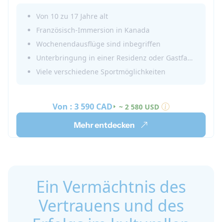
Französischunterricht sowie spaßige und
attraktive Nachmittagsaktivitäten und Ausflüge
Von 10 zu 17 Jahre alt
mit euren neuen internationalen Freunden! Erlebt
Französisch-Immersion in Kanada
eine echte französische Immersion in Québec!
Wochenendausflüge sind inbegriffen
Unterbringung in einer Residenz oder Gastfamilie
Viele verschiedene Sportmöglichkeiten
Von :
3 590 CAD
~ 2 580 USD
Mehr entdecken
Ein Vermächtnis des
Vertrauens und des