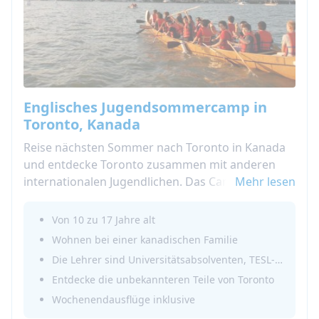
Englisches Jugendsommercamp in
Toronto, Kanada
Reise nächsten Sommer nach Toronto in Kanada
und entdecke Toronto zusammen mit anderen
internationalen Jugendlichen. Das Camp ist für
Mehr lesen
Jugendliche konzipiert und kombiniert Englisch
lernen mit spaßigen Nachmittagen.
Von 10 zu 17 Jahre alt
Wohnen bei einer kanadischen Familie
Die Lehrer sind Universitätsabsolventen, TESL-zertifiziert,
Entdecke die unbekannteren Teile von Toronto
Wochenendausflüge inklusive