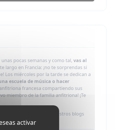
r unas pocas semanas y como tal,
vas al
te largo en Francia: ¡no te sorprendas si
de! Los miércoles por la tarde se dedican a
a una escuela de música o hacer
a anfitriona francesa compartiendo sus
o miembro de la familia anfitriona! ¡Te
ar en un instituto. Lee nuestros blogs
eseas activar