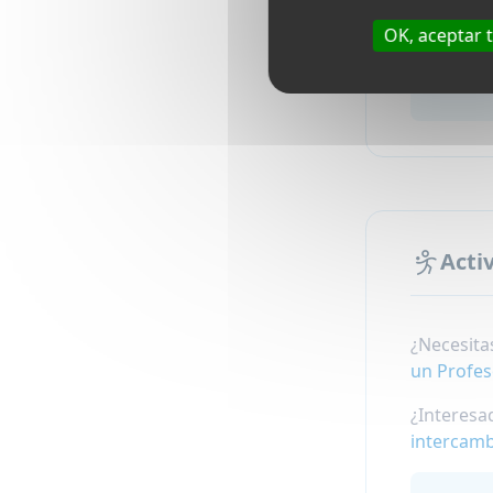
OK, aceptar 
Acti
¿Necesita
un Profes
¿Interesa
intercamb