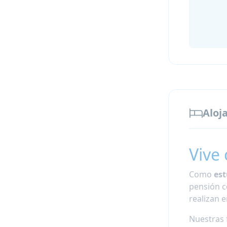
Aloj
Vive
Como
est
pensión co
realizan e
Nuestras 