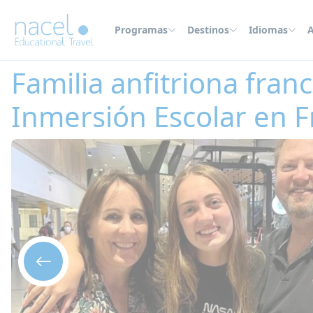
Panel de gestión de cookies
Programas
Destinos
Idiomas
A
Home
Inmersión en casa de familia anfitriona
Francia
Familia anfitr
Familia anfitriona fra
Inmersión Escolar en F