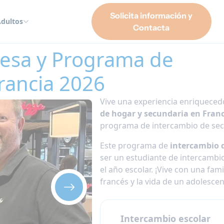
Solicita información y
dultos
Contacta
iona francesa y Programa de Inmersión Escolar en Francia 2026
ncesa y Programa de
rancia 2026
Vive una experiencia enriqueced
de hogar y secundaria en Fran
programa de intercambio de sec
Este programa de
intercambio d
ser un estudiante de intercamb
el año escolar. ¡Vive con una fami
francés y la vida de un adolescen
Intercambio escolar