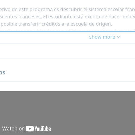
jetivo de este programa es descubrir el sistema escolar franc
scentes franceses. El estudiante está exento de hacer deb
 posible transferir créditos a la escuela de origen.
studiantes son ubicados con cálidas y acogedoras familias 
show more
iencia intercultural.
studiantes tienen una línea de atención 24/7.
os