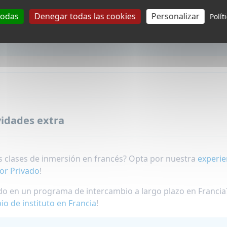
todas
Denegar todas las cookies
Personalizar
Polít
vidades extra
s clases de inmersión en francés? Opta por nuestra
experie
or Privado
!
do en un programa de intercambio a largo plazo en Francia
io de instituto en Francia
!