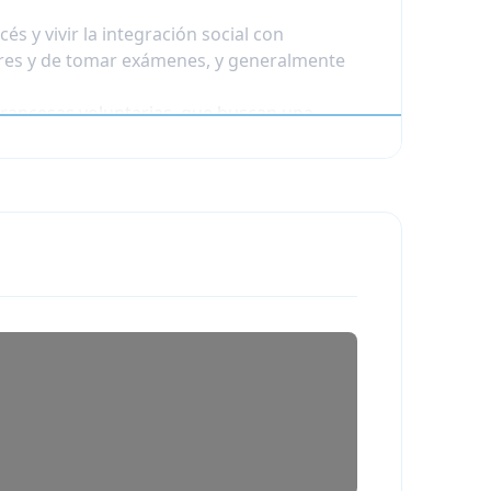
és y vivir la integración social con
eres y de tomar exámenes, y generalmente
francesas voluntarias, que buscan una