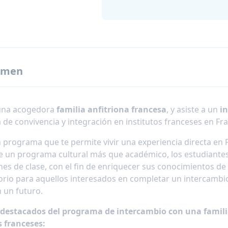
umen
 una acogedora
familia anfitriona francesa
, y asiste a un
in
de convivencia y integración en institutos franceses en Fra
n programa que te permite vivir una experiencia directa en 
de un programa cultural más que académico, los estudiantes a
nes de clase, con el fin de enriquecer sus conocimientos de
orio para aquellos interesados en completar un intercam
 un futuro.
destacados del programa de intercambio con una familia
s franceses: