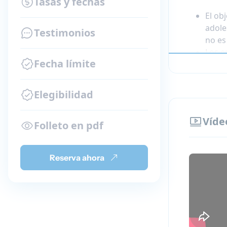
Tasas y fechas
El ob
adole
Testimonios
no es
Los e
Fecha límite
exper
Los e
Elegibilidad
Víde
Folleto en pdf
Reserva ahora