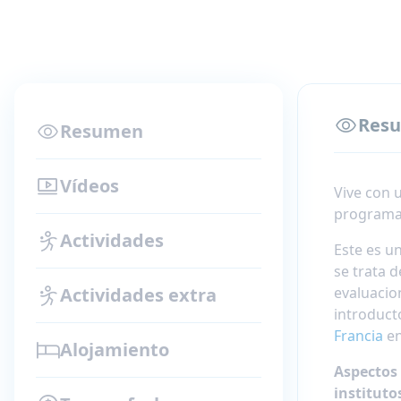
Res
Resumen
Vídeos
Vive con
programa 
Actividades
Este es u
se trata 
Actividades extra
evaluacio
introduct
Francia
en
Alojamiento
Aspectos 
instituto