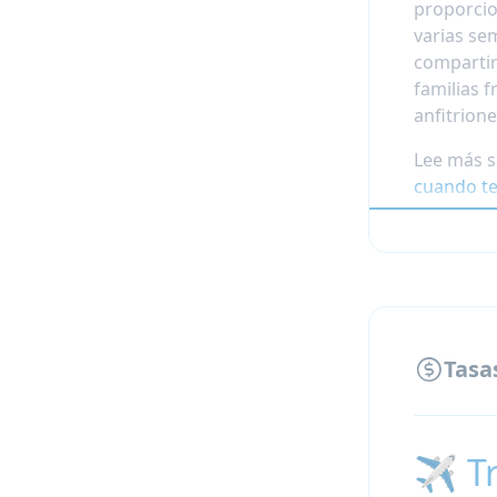
proporcio
varias se
compartir
familias 
anfitrion
Lee más 
cuando te 
Tasa
✈️ T