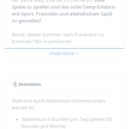
Spiele zu spielen und das volle Camp-Erlebnis
mit Sport, Freunden und abendlichem Spaß
zu genießen!
Bereit, diesen Sommer nach Frankreich zu
kommen? Wir organisieren:
show more
Sommercamps in Frankreich mit
Vollpension (Mahlzeiten inklusive)
Badminton-Camps für Spieler mit
Aktivitäten
Vorerfahrung (regelmäßiges Training in
einem Verein wird empfohlen - nicht für
absolute Anfänger)
Während eures Badminton-Sommercamps
Intensives Training: etwa 30 Stunden
werdet ihr :
Badminton pro Woche
Badminton 6 Stunden pro Tag spielen (30
Abendliche Aktivitäten und eine echte
Stunden pro Woche)
Camp-Atmosphäre