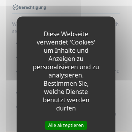
Berechtigung
Wenn ihr Teil unseres Sportcamps in Frankreich
sein wollt, müsst ihr beachten:
Diese Webseite
verwendet 'Cookies'
Wir akzeptieren nur Teilnehmer im Alter
um Inhalte und
von 13 bis 17 Jahren
Ihr müsst seit zwei Jahren Französisch
Anzeigen zu
lernen
personalisieren und zu
Ihr müsst eine starke Motivation haben und
analysieren.
bereit sein, Freundschaften mit anderen
Bestimmen Sie,
Teilnehmern zu schließen
welche Dienste
Ihr müsst euer Bestes geben, um jederzeit
benutzt werden
Französisch zu sprechen
Ihr müsst sicherstellen, dass ihr
dürfen
gesundheitlich in der Lage seid, an diesem
Programm teilzunehmen
Alle akzeptieren