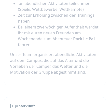
an abendlichen Aktivitäten teilnehmen
1-Wochen-Option (7 Tage) oder 2-Wochen-
(Spiele, Wettbewerbe, Wettkämpfe)
Option (14 Tage)
Zeit zur Erholung zwischen den Trainings
Eine volle Immersionserfahrung in
haben
Frankreich mit täglichem Leben auf dem
Bei einem zweiwöchigen Aufenthalt werdet
Campus
ihr mit euren neuen Freunden am
Wochenende zum Abenteuer
Park Le Pal
Dies ist eine 100% Frankreich-basierte
fahren
Erfahrung: Die Jugendlichen leben, trainieren,
Unser Team organisiert abendliche Aktivitäten
essen und nehmen den ganzen Tag gemeinsam
auf dem Campus, die auf das Alter und die
an Aktivitäten teil - perfekt, um Vertrauen
Vorlieben der Camper, das Wetter und die
aufzubauen und im echten Leben auf natürliche
Motivation der Gruppe abgestimmt sind.
Weise Französisch zu erlernen.
Training und Coaching (was ist enthalten)
Qualifizierte Betreuer und erfahrene
Badminton-Trainer begleiten das Training
während des gesamten Aufenthalts,
Unterkunft