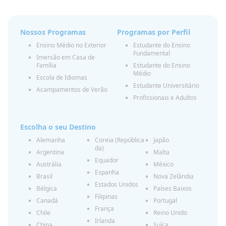
Nossos Programas
Programas por Perfil
Ensino Médio no Exterior
Estudante do Ensino
Fundamental
Imersão em Casa de
Família
Estudante do Ensino
Médio
Escola de Idiomas
Estudante Universitário
Acampamentos de Verão
Profissionais e Adultos
Escolha o seu Destino
Alemanha
Coreia (República
Japão
da)
Argentina
Malta
Equador
Austrália
México
Espanha
Brasil
Nova Zelândia
Estados Unidos
Bélgica
Países Baixos
Filipinas
Canadá
Portugal
França
Chile
Reino Unido
Irlanda
China
Suíça