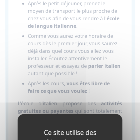
Après le petit-déjeuner, prenez le
moyen de transport le plus proche de
chez vous afin de vous rendre à l'
école
de langue italienne
.
Comme vous aurez votre horaire de
cours dès le premier jour, vous saurez
déjà dans quel cours vous allez vous
installer. Écoutez attentivement le
professeur et essayez de
parler italien
autant que possible !
Après les cours,
vous êtes libre de
faire ce que vous voulez
!
L'école d'italien propose des
activités
gratuites ou payantes
qui sont totalement
facultatives. Demandez le calendrier des
activités au secrétariat de l'école.
Ce site utilise des
Vous pouvez
faire une infinité de choses
.