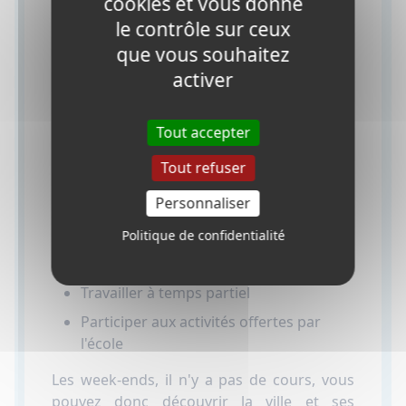
cookies et vous donne
Certaines idées le sont :
le contrôle sur ceux
que vous souhaitez
Révisez/relectez ce que vous avez
appris en classe.
activer
Visitez les sites touristiques de la
région
Tout accepter
Manger dans les restaurants locaux
Tout refuser
Aller au cinéma ou au théâtre
Personnaliser
Visitez des musées, des monuments,
des boutiques, des marchés, etc.
Politique de confidentialité
Sortir avec de nouveaux amis
Travailler à temps partiel
Participer aux activités offertes par
l'école
Les week-ends, il n'y a pas de cours, vous
pouvez donc découvrir la ville et ses