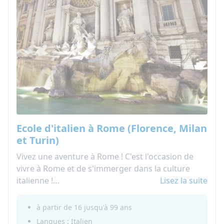
Ecole d'italien à Rome (Florence, Milan
et Turin)
Vivez une aventure à Rome ! C'est l'occasion de
vivre à Rome et de s'immerger dans la culture
italienne !
Lisez la suite
Apprendre l'italien avec des cours d'italien pour
adultes et étudiants dans la célèbre capitale.
à partir de 16 jusqu'à 99 ans
Quand vous n'êtes pas à l'école de langue, vous
Langues : Italien