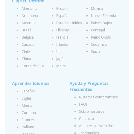
Elige tu Destino
Alemania
Ecuador
México
Argentina
España
Nueva Zelanda
Australia
Estados Unidos
Países Bajos
Brasil
Filipinas
Portugal
Bélgica
Francia
Reino Unido
Canadá
Irlanda
Sudáfrica
Chile
Italia
Suiza
China
Japón
Corea del Sur
Malta
Aprender Idiomas
Ayuda y Preguntas
Frecuentes
Español
Nuestros compromisos
Inglés
FAQs
Aleman
Sobre nosotros
Coreano
Contacto
Francés
Agentes bienvenidos
Italiano
Testimonios