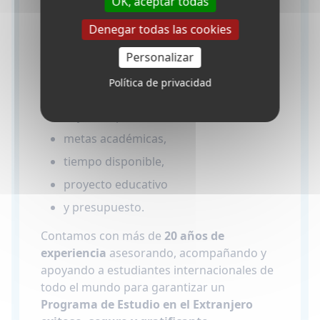
OK, aceptar todas
padres a elegir el
Programa de Estudio en
Denegar todas las cookies
el Extranjero
más adecuado en función de
múltiples criterios, teniendo en cuenta a
Personalizar
nuestros estudiantes:
Política de privacidad
necesidades, preferencias, requisitos,
objetivos personales,
metas académicas,
tiempo disponible,
proyecto educativo
y presupuesto.
Contamos con más de
20 años de
experiencia
asesorando, acompañando y
apoyando a estudiantes internacionales de
todo el mundo para garantizar un
Programa de Estudio en el Extranjero