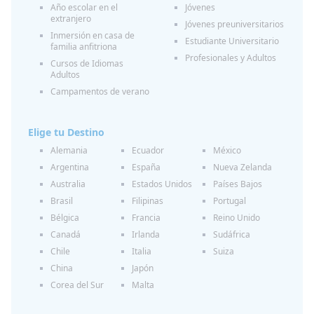
Año escolar en el
Jóvenes
extranjero
Jóvenes preuniversitarios
Inmersión en casa de
Estudiante Universitario
familia anfitriona
Profesionales y Adultos
Cursos de Idiomas
Adultos
Campamentos de verano
Elige tu Destino
Alemania
Ecuador
México
Argentina
España
Nueva Zelanda
Australia
Estados Unidos
Países Bajos
Brasil
Filipinas
Portugal
Bélgica
Francia
Reino Unido
Canadá
Irlanda
Sudáfrica
Chile
Italia
Suiza
China
Japón
Corea del Sur
Malta