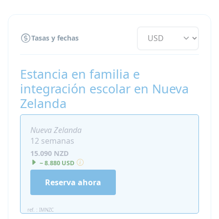
mayor número de asignaturas pero las
Matemáticas y el Inglés permanecen
obligatorios. Los estudiantes internacionales
Tasas y fechas
suelen ser elegibles para el nivel 13, aunque
pueden estudiar en los niveles 12 o 13
dependiendo de su experiencia y competencia
Estancia en familia e
en inglés.
integración escolar en Nueva
Zelanda
Nueva Zelanda
12 semanas
15.090 NZD
~ 8.880 USD
Reserva ahora
ref. : IMNZC