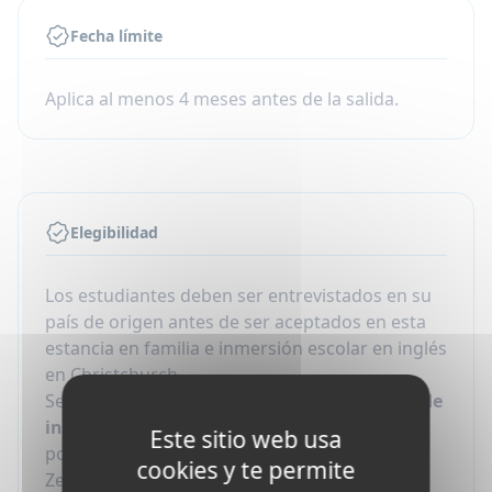
Fecha límite
Aplica al menos 4 meses antes de la salida.
Elegibilidad
Los estudiantes deben ser entrevistados en su
país de origen antes de ser aceptados en esta
estancia en familia e inmersión escolar en inglés
en Christchurch.
Se requiere un mínimo de
2 años de estudio de
inglés
y buenos resultados académicos para
Este sitio web usa
poder participar en este programa en Nueva
cookies y te permite
Zelanda.