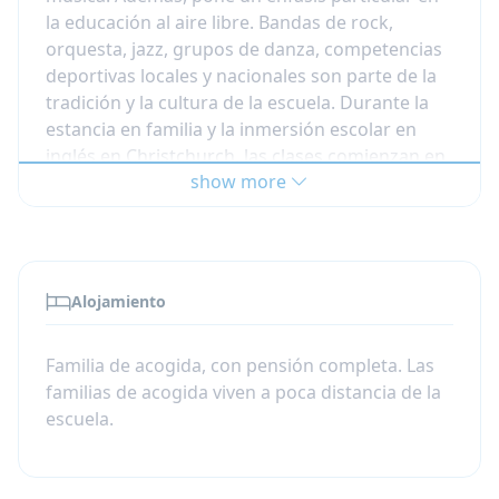
la educación al aire libre. Bandas de rock,
orquesta, jazz, grupos de danza, competencias
deportivas locales y nacionales son parte de la
tradición y la cultura de la escuela. Durante la
estancia en familia y la inmersión escolar en
inglés en Christchurch, las clases comienzan en
show more
febrero y terminan en diciembre.
SISTEMA ESCOLAR
El sistema educativo está dividido en 3 niveles:
la Primaria (5 - 11 años), la Secundaria (11 - 13
Alojamiento
años) y el Bachillerato (13 - 18 años). El instituto
ofrece clases para estudiantes desde 9° hasta
13° (bachillerato). En 9° y 10° habrá 6
Familia de acogida, con pensión completa. Las
asignaturas en el horario (Inglés, Matemáticas,
familias de acogida viven a poca distancia de la
Ciencias, Estudios Sociales, Educación Física y
escuela.
Salud) y los estudiantes elegirán 2 asignaturas
más de una variedad de materias electivas.
Durante los siguientes años, pueden elegir un