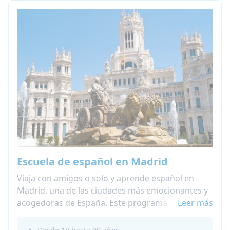
Escuela de español en Madrid
Viaja con amigos o solo y aprende español en
Madrid, una de las ciudades más emocionantes y
acogedoras de España. Este programa de
Leer más
inmersión en español en España combina clases
entretenidas con la oportunidad de practicar