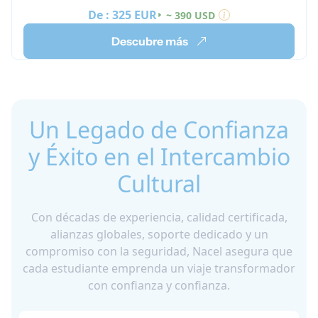
real, por lo que podrás usar español todos los
De :
325 EUR
~ 390 USD
días mientras descubres la ciudad. En tu tiempo
libre, puedes apuntarte a actividades opcionales,
Descubre más
relajarte junto al mar, explorar barrios locales,
disfrutar de mercados de compras y comida, y
conocer a nuevos amigos de todo el mundo.
Un Legado de Confianza
y Éxito en el Intercambio
Cultural
Con décadas de experiencia, calidad certificada,
alianzas globales, soporte dedicado y un
compromiso con la seguridad, Nacel asegura que
cada estudiante emprenda un viaje transformador
con confianza y confianza.