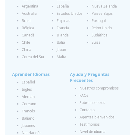
Argentina
España
Nueva Zelanda
Australia
Estados Unidos
Países Bajos
Brasil
Filipinas
Portugal
Bélgica
Francia
Reino Unido
Canadá
Irlanda
Sudáfrica
Chile
Italia
Suiza
China
Japón
Corea del Sur
Malta
Aprender Idiomas
Ayuda y Preguntas
Frecuentes
Español
Nuestros compromisos
Inglés
FAQs
Aleman
Sobre nosotros
Coreano
Contacto
Francés
Agentes bienvenidos
Italiano
Testimonios
Japones
Nivel de idioma
Neerlandés