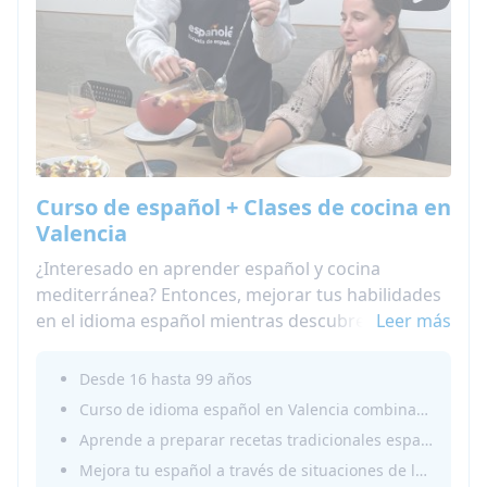
Curso de español + Clases de cocina en
Valencia
¿Interesado en aprender español y cocina
mediterránea? Entonces, mejorar tus habilidades
en el idioma español mientras descubres los
Leer más
sabores de la gastronomía española en Valencia.
Este programa inmersivo combina lecciones
Desde 16 hasta 99 años
dinámicas de español con clases prácticas de
Curso de idioma español en Valencia combinado con clases de cocina prácticas para una experiencia completa de inmersión cultural
cocina, donde prepararás platos mediterráneos
Aprende a preparar recetas tradicionales españolas y mediterráneas, incluyendo platos icónicos de la región
emblemáticos y ampliarás tu vocabulario culinario
Mejora tu español a través de situaciones de la vida real, vocabulario culinario y talleres interactivos
en español.