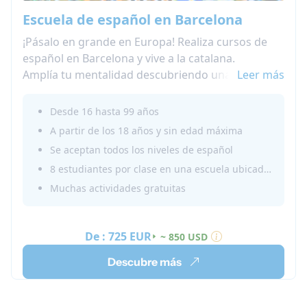
Escuela de español en Barcelona
¡Pásalo en grande en Europa! Realiza cursos de
español en Barcelona y vive a la catalana.
Amplía tu mentalidad descubriendo una nueva
Leer más
cultura y haciendo nuevos amigos en el
extranjero! Playas, montañas, buenos
Desde 16 hasta 99 años
restaurantes, discotecas, museos, mercados...
A partir de los 18 años y sin edad máxima
¡Barcelona tiene mucho que ofrecer a sus
Se aceptan todos los niveles de español
visitantes y a los estudiantes internacionales!
8 estudiantes por clase en una escuela ubicada en el centro
Nuestra escuela de idiomas acreditada en
Muchas actividades gratuitas
Barcelona está disponible todo el año. Por lo
tanto, ven cuando quieras, con tus amigos o solo.
Aprende más sobre nuestros cursos de español
De :
725 EUR
~ 850 USD
en Barcelona con alojamiento.
Descubre más