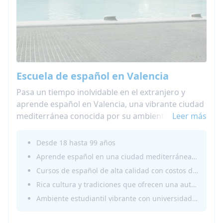
Escuela de español en Valencia
Pasa un tiempo inolvidable en el extranjero y
aprende español en Valencia, una vibrante ciudad
mediterránea conocida por su ambiente
Leer más
estudiantil, hermosas playas y famosas
tradiciones locales. Desde soleados cafés hasta
Desde 18 hasta 99 años
eventos culturales, Valencia ofrece mucho para
Aprende español en una ciudad mediterránea junto al mar
explorar y si estás allí en primavera, no querrás
Cursos de español de alta calidad con costos de vida más asequibles que en las grandes capitales
perderte Las Fallas, uno de los festivales más
Rica cultura y tradiciones que ofrecen una auténtica experiencia española
icónicos de España.
Ambiente estudiantil vibrante con universidades, eventos culturales y una animada escena social
Tu curso de español en Valencia combina el
aprendizaje estructurado con la práctica en la vida