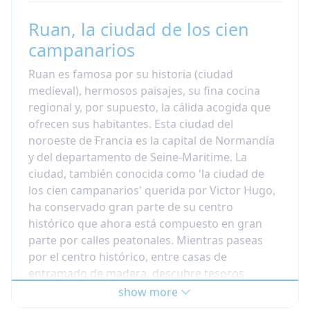
nacionalidades
Número de aulas
: 12
Ruan, la ciudad de los cien
Prueba a la llegada
: sí
campanarios
Existen grupos en 6 niveles diferentes desde
Ruan es famosa por su historia (ciudad
principiantes hasta estudiantes avanzados y
medieval), hermosos paisajes, su fina cocina
los cursos comienzan todos los lunes
. El
regional y, por supuesto, la cálida acogida que
primer día hay una sesión de evaluación y
ofrecen sus habitantes. Esta ciudad del
análisis de necesidades por la mañana y por la
noroeste de Francia es la capital de Normandía
tarde la escuela ofrece una
sesión de
y del departamento de Seine-Maritime. La
orientación gratuita para los nuevos
ciudad, también conocida como 'la ciudad de
estudiantes, presentándoles la ciudad de
los cien campanarios' querida por Victor Hugo,
Ruán.
. Por la tarde, los talleres basados en
ha conservado gran parte de su centro
proyectos están diseñados para ayudarte a
histórico que ahora está compuesto en gran
superar cualquier dificultad que puedas tener y
parte por calles peatonales. Mientras paseas
te permite trabajar a tu ritmo en diferentes
por el centro histórico, entre casas de
temas.
entramado de madera, descubre tesoros
arquitectónicos como monumentos góticos
show more
MÉTODO
la escuela pone énfasis en la
como la catedral de Notre Dame, la abadía de