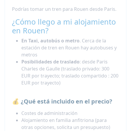
cuando reserves.
Podrías tomar un tren para Rouen desde Paris.
Lee nuestro blog sobre los beneficios de tomar
cursos de francés en Francia en lugar de en tu
¿Cómo llego a mi alojamiento
país de origen:
5 beneficios de tomar un curso
en Rouen?
de francés en Francia
En Taxi, autobús o metro
. Cerca de la
Fechas de los cursos de
estación de tren en Rouen hay autobuses y
francés en Ruán
metros
Posibilidades de traslado
: desde Paris
Eres t
ú quien elige la duración del programa
y
Charles de Gaulle (traslado privado: 300
las fechas
en las que te gustaría viajar. Pero,
EUR por trayecto; traslado compartido : 200
por favor, ten en cuenta que:
EUR por trayecto)
Fecha de llegada: Domingo
Fecha de salida: Sábado
💰 ¿Qué está incluido en el precio?
Cursos de francés en Ruán: De lunes a
viernes
Costes de administración
Alojamiento en familia anfitriona (para
Reserva
cursos de francés en Ruán
con o sin
otras opciones, solicita un presupuesto)
alojamiento para adultos y estudiantes de todos