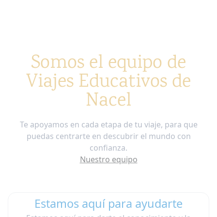
por los daños. Nacel International ofrece
paquetes de seguros, por favor pregunta por
las posibilidades.
¿Cómo obtengo un visado?
No podemos
Somos el equipo de
solicitar visados en nombre de los estudiantes.
Viajes Educativos de
Sin embargo, la escuela de idiomas te
proporcionará toda la documentación que
Nacel
necesitas para respaldar tu exitosa solicitud de
visado.
Te apoyamos en cada etapa de tu viaje, para que
puedas centrarte en descubrir el mundo con
confianza.
Nuestro equipo
Estamos aquí para ayudarte