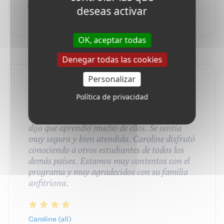
Tarifas de solicitud (65 euros)
bajo petición en una familia de acogida.
deseas activar
OK, aceptar todas
Denegar todas las cookies
Personalizar
Política de privacidad
Caroline disfrutó mucho de su estancia en
Rouen. Le gustaba especialmente la familia y
dijo que aprendió mucho de ellos. Se sentía
muy segura y bien atendida. Caroline disfrutó
conociendo a otros estudiantes de todos los
demás países.
Estamos muy contentos con el
programa y muy agradecidos con su familia
anfitriona.
Caroline (all)