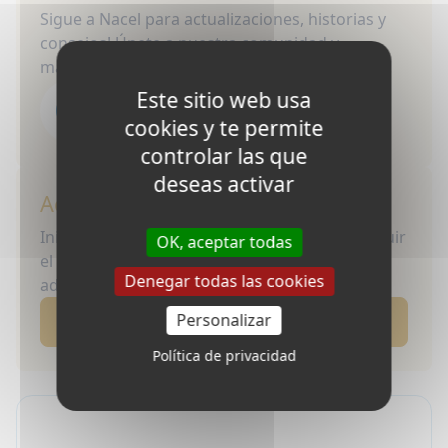
Sigue a Nacel para actualizaciones, historias y
consejos! Únete a nuestra comunidad y
mantente inspirado para tu próxima aventura.
Este sitio web usa
cookies y te permite
controlar las que
deseas activar
Accede a Tu Portal de Estudiante
Inicia sesión para gestionar tu programa, seguir
OK, aceptar todas
el progreso y acceder a recursos exclusivos
Denegar todas las cookies
adaptados a tu viaje con Nacel.
Personalizar
Inicia Sesión Ahora
Política de privacidad