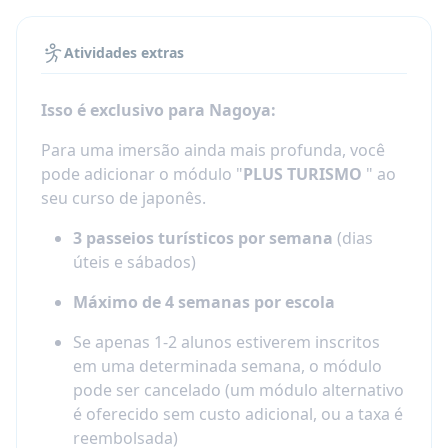
maioria dos níveis (iniciantes completos
Exemplos podem incluir:
têm datas de início definidas)
Passeios pela cidade e visitas ao bairro local
Atividades extras
Colocação:
teste de nivelamento online
antes da chegada + verificação de
Oficinas culturais e eventos sazonais
Isso é exclusivo para Nagoya:
nível/entrevista no primeiro dia
Visitas a pontos de referência chave em
Para uma imersão ainda mais profunda, você
Datas dos cursos de japonês
Nagoya
pode adicionar o módulo "
PLUS TURISMO
" ao
Primeiro dia:
orientação + primeiras aulas
Passeios de fim de semana e excursões na
seu curso de japonês.
(programação confirmada antes da
região
chegada)
3 passeios turísticos por semana
(dias
Exemplos de passeios podem incluir:
úteis e sábados)
Horário das aulas: pode incluir sessões
Castelo de Nagoya
, Santuário de Atsuta, Museu
matinais e/ou vespertinas dependendo do
Máximo de 4 semanas por escola
Toyota, Jardim Tokugawa, rua comercial de Osu,
nível
Aquário de Nagoya, Meiji-mura, tour pela cidade
Se apenas 1-2 alunos estiverem inscritos
de Inuyama e visitas a cidades tradicionais.
Não há aulas em feriados públicos
em uma determinada semana, o módulo
japoneses; a escola normalmente organiza
pode ser cancelado (um módulo alternativo
uma atividade gratuita
é oferecido sem custo adicional, ou a taxa é
reembolsada)