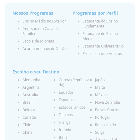
Nossos Programas
Programas por Perfil
Ensino Médio no Exterior
Estudante do Ensino
Fundamental
Imersão em Casa de
Família
Estudante do Ensino
Médio
Escola de Idiomas
Estudante Universitário
Acampamentos de Verão
Profissionais e Adultos
Escolha o seu Destino
Alemanha
Coreia (República
Japão
da)
Argentina
Malta
Equador
Austrália
México
Espanha
Brasil
Nova Zelândia
Estados Unidos
Bélgica
Países Baixos
Filipinas
Canadá
Portugal
França
Chile
Reino Unido
Irlanda
China
Suíça
Itália
África do Sul