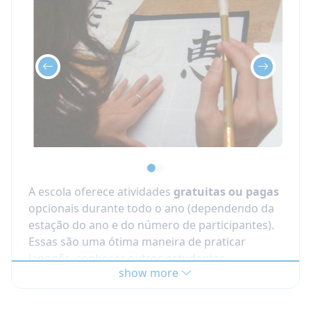
Área de convivência para os alunos e
espaços de estudo
Biblioteca de mangá/anime e livros, além de
biblioteca de aluguel de livros didáticos
Wi-Fi gratuito, computadores para os
alunos
Cursos gerais de japonês (curta
duração até 6 meses)
Níveis:
iniciante a intermediário (a
A escola oferece atividades
gratuitas ou pagas
colocação na classe é baseada no nível)
opcionais durante todo o ano (dependendo da
Tamanho máximo da classe:
8-9 alunos
estação do ano e do número de participantes).
Essas são uma ótima maneira de praticar
Aulas:
20 aulas por semana, de segunda a
japonês, conhecer outros estudantes
sexta-feira
show more
internacionais e descobrir a cidade fora da sala
de aula.
Datas de início:
toda segunda-feira para a