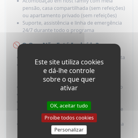
Acomodação em host family com meia
pensão, casa compartilhada (sem refeições)
ou apartamento privado (sem refeições)
Suporte, assistência e linha de emergência
24/7 durante todo o programa
🚫 O Que Não Está Incluído?
Passagem aérea internacional de ida e volta
Este site utiliza cookies
Seguro viagem internacional (médico,
e dá-lhe controle
responsabilidade civil e repatriação de
sobre o que quer
emergência)
Taxas de visto, passaporte e exame médico
ativar
Atividades extras
Despesas pessoais e dinheiro para gastos
OK, aceitar tudo
Seguro Médico, de Responsabilidade Civil e
de Repatriação de Emergência
Proíbe todos cookies
Recepção e transferências no aeroporto na
Personalizar
chegada e partida