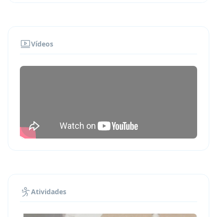
Nagoya
Seu curso de japonês é organizado com uma
respeitável escola de idiomas local em Nagoya,
Vídeos
Japão. A escola é conhecida por sua abordagem
centrada no aluno e padrões de ensino de alta
qualidade, incluindo acreditação internacional.
Quer conhecer novos amigos enquanto estuda
japonês no Japão? A escola acolhe estudantes
de todo o mundo e organiza regularmente
atividades e excursões (gratuitas ou pagas),
para que você possa praticar japonês além da
sala de aula.
Instalações e equipe
Salas de aula modernas, climatizadas e com
Atividades
tecnologia de aprendizagem