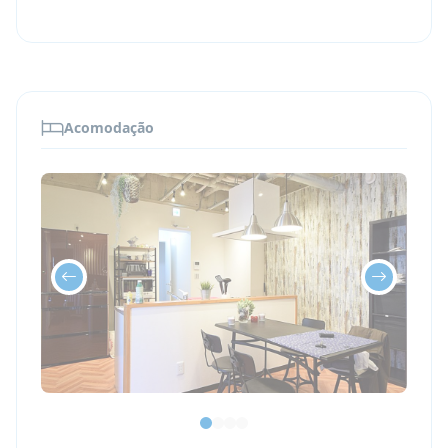
A escola também fecha durante a
última
semana de dezembro
Ainda não está certo? Leia mais sobre os
benefícios de estudar um novo idioma em
nosso
artigo do blog
.
Acomodação
Contate-nos