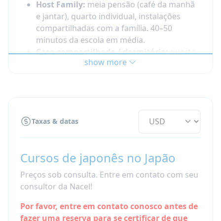
Host Family:
meia pensão (café da manhã
e jantar), quarto individual, instalações
compartilhadas com a família. 40–50
minutos da escola em média.
Casa compartilhada / dormitório:
quarto
show more
individual,
sem refeições
, instalações
compartilhadas com outros
estudantes/moradores da casa. 30–60
minutos da escola em média.
Apartamento privado:
acomodação
Taxas & datas
totalmente independente,
sem refeições
.
20–60 minutos da escola em média.
[totalmente reservado até o fim de 2026]
Cursos de japonês no Japão
Observação:
a
permanência mínima
é de 2
Preços sob consulta. Entre em contato com seu
semanas. A maioria das opções de acomodação
consultor da Nacel!
normalmente exige 4 semanas, então para uma
estadia de 2 semanas, ficar com uma host
Por favor, entre em contato conosco antes de
family geralmente é a opção mais fácil.
fazer uma reserva para se certificar de que