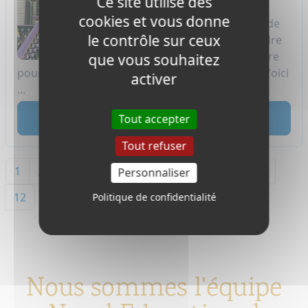
Ce site utilise des
demandent comment ils
cookies et vous donne
devraient écrire leur lettre de
le contrôle sur ceux
famille d'accueil dans le cadre
du processus de candidature
que vous souhaitez
pour être un étudiant en échange à l'étranger ! Voici
activer
...
Tout accepter
lire
Tout refuser
1
2
3
4
5
6
7
8
9
10
11
Personnaliser
12
Politique de confidentialité
Nous sommes l'équipe