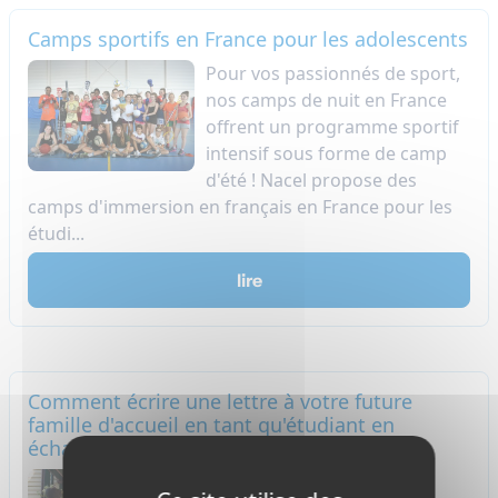
Camps sportifs en France pour les adolescents
Pour vos passionnés de sport,
nos camps de nuit en France
offrent un programme sportif
intensif sous forme de camp
d'été ! Nacel propose des
camps d'immersion en français en France pour les
étudi...
lire
Comment écrire une lettre à votre future
famille d'accueil en tant qu'étudiant en
échange ?
De nombreux étudiants se