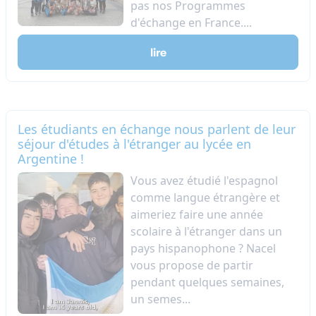
pas nos Programmes
d'échange en France....
lire
Les étudiants en échange nous parlent de leur
séjour d'études à l'étranger au lycée en
Argentine !
Vous avez étudié l'espagnol
comme langue étrangère et
aimeriez faire une année
scolaire à l'étranger dans un
pays hispanophone ? Nacel
vous propose de partir
pendant quelques semaines,
un semes...