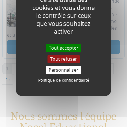
Un échange de lycée en Irlande
cookies et vous donne
est plus que d'assister à des
cours dans un autre pays. C'est
le contrôle sur ceux
découvrir un nouveau rythme
que vous souhaitez
de vie, de nouvelles habitudes
activer
et une nouvelle façon de penser. C'est alle...
lire
Tout accepter
Tout refuser
1
2
3
4
5
6
7
8
9
10
11
Personnaliser
12
Politique de confidentialité
Nous sommes l'équipe