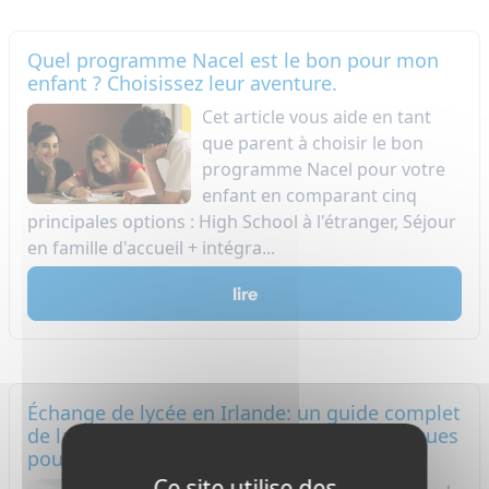
Quel programme Nacel est le bon pour mon
enfant ? Choisissez leur aventure.
Cet article vous aide en tant
que parent à choisir le bon
programme Nacel pour votre
enfant en comparant cinq
principales options : High School à l'étranger, Séjour
en famille d'accueil + intégra...
lire
Échange de lycée en Irlande: un guide complet
de la vie quotidienne et des conseils pratiques
pour les étudiants en échange
Ce site utilise des