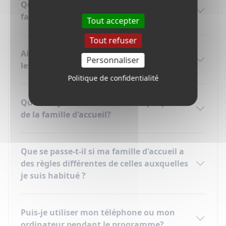
Que faire si je ne m'entends pas avec ma
famille d'accueil?
Tout accepter
Tout refuser
Ai-je besoin d'argent supplémentaire pour
Personnaliser
les activités?
Politique de confidentialité
Que suis-je censé faire en tant que partie
de la famille d'accueil?
Que se passe-t-il si ma famille d'accueil a
des règles différentes de celles auxquelles
je suis habitué ?
Puis-je utiliser mon téléphone ou mon
ordinateur pendant le programme?