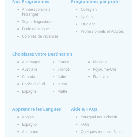
Nos Programmes
Programmes par profil
Année scolaire à
Collégien
l'étranger
Lycéen
Séjour linguistique
Etudiant
Ecole de langue
Professionnels et Adultes
Colonies de vacances
Choisissez votre Destination
Allemagne
France
Mexique
Australie
Irlande
Royaume-Uni
Canada
Italie
États-Unis
Corée du Sud
Japon
Espagne
Malte
Apprendre les Langues
Aide & FAQs
Anglais
Pourquoi nous choisir
Espagnol
FAQs
Allemand
Quelques mots sur Nacel