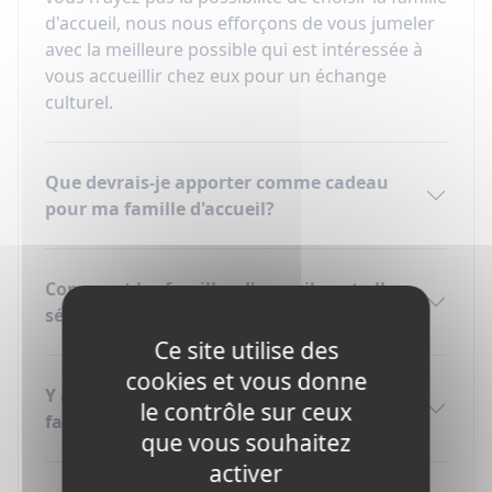
d'accueil, nous nous efforçons de vous jumeler
avec la meilleure possible qui est intéressée à
vous accueillir chez eux pour un échange
culturel.
Que devrais-je apporter comme cadeau
pour ma famille d'accueil?
Comment les familles d'accueil sont-elles
sélectionnées ?
Ce site utilise des
cookies et vous donne
Y aura-t-il d'autres adolescents dans la
le contrôle sur ceux
famille d'accueil ?
que vous souhaitez
activer