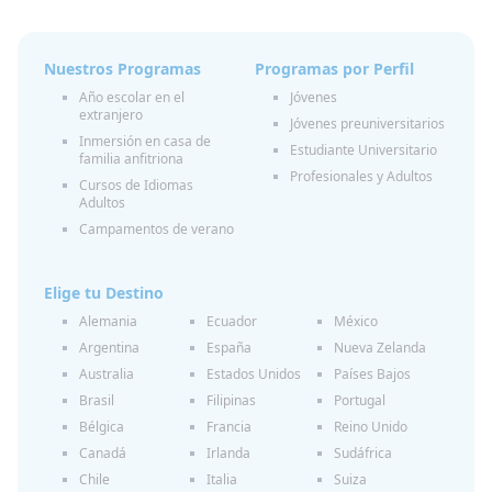
Nuestros Programas
Programas por Perfil
Año escolar en el
Jóvenes
extranjero
Jóvenes preuniversitarios
Inmersión en casa de
Estudiante Universitario
familia anfitriona
Profesionales y Adultos
Cursos de Idiomas
Adultos
Campamentos de verano
Elige tu Destino
Alemania
Ecuador
México
Argentina
España
Nueva Zelanda
Australia
Estados Unidos
Países Bajos
Brasil
Filipinas
Portugal
Bélgica
Francia
Reino Unido
Canadá
Irlanda
Sudáfrica
Chile
Italia
Suiza