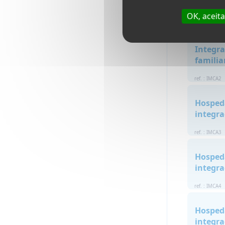
no Can
OK, aceit
ref. : IMCA1
Integr
familia
ref. : IMCA2
Hosped
integra
ref. : IMCA3
Hosped
integra
ref. : IMCA4
Hosped
integra