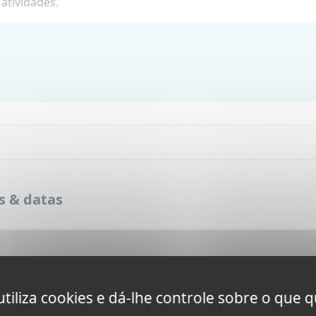
atividades.
s & datas
 Family e High School no Can
 utiliza cookies e dá-lhe controle sobre o que q
ção entre casa e escola
Canadá
8 seman