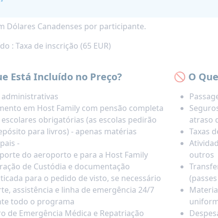
m Dólares Canadenses por participante.
do : Taxa de inscrição (65 EUR)
e Está Incluído no Preço?
🚫 O Que
 administrativas
Passage
mento em Host Family com pensão completa
Seguros
 escolares obrigatórias (as escolas pedirão
atraso 
pósito para livros) - apenas matérias
Taxas d
pais -
Ativida
porte do aeroporto e para a Host Family
outros
ração de Custódia e documentação
Transfe
ticada para o pedido de visto, se necessário
(passes
te, assistência e linha de emergência 24/7
Materia
te todo o programa
uniform
o de Emergência Médica e Repatriação
Despesa