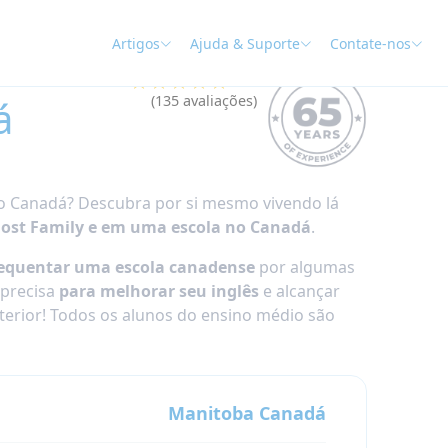
Artigos
Ajuda & Suporte
Contate-nos
★★★★★
4.9
á
(135 avaliações)
o Canadá? Descubra por si mesmo vivendo lá
ost Family e em uma escola no Canadá
.
requentar uma escola canadense
por algumas
 precisa
para melhorar seu inglês
e alcançar
terior! Todos os alunos do ensino médio são
Manitoba
Canadá