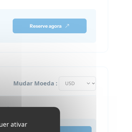
Reserve agora
Mudar Moeda :
adá
uer ativar
as
8.290 CAD