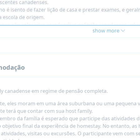
scentes canadenses.
no é isento de fazer lição de casa e prestar exames, e geral
a escola de origem.
unos são colocados com famílias anfitriãs canadenses volu
show more
m uma experiência intercultural.
unos têm uma linha direta 24/7.
modação
ly canadense em regime de pensão completa.
e, eles moram em uma área suburbana ou uma pequena vila.
te terá que contar com sua host family.
mbro da família é esperado que participe das atividades diá
o objetivo final da experiência de homestay. No entanto, as
 atividades, visitas ou excursões. O participante vem com s