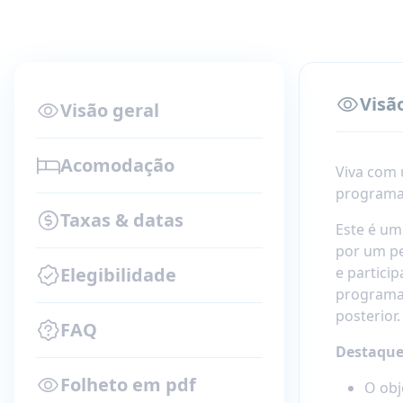
Visã
Visão geral
Acomodação
Viva com 
programa 
Taxas & datas
Este é um
por um pe
Elegibilidade
e partici
programa 
posterior.
FAQ
Destaque
Folheto em pdf
O obj