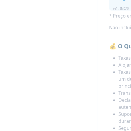
ref. : IMCA5
* Preço e
Não incluí
💰 O Qu
Taxas
Aloja
Taxas
um de
princi
Trans
Decla
auten
Supor
duran
Segur