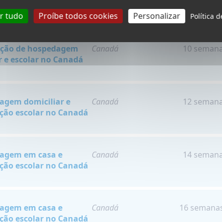
adá
ar tudo
Proíbe todos cookies
Personalizar
Política 
ação de hospedagem
Canadá
10 seman
r e escolar no Canadá
agem domiciliar e
Canadá
12 seman
ção escolar no Canadá
agem em casa e
Canadá
14 seman
ção escolar no Canadá
agem em casa e
Canadá
16 semana
ção escolar no Canadá