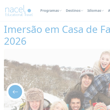
Painel de Gerenciamento de Cookies
Programas
Destinos
Idiomas
A
Home
Imersão em Casa de Família
Canadá
Imersão em Casa de Famí
Imersão em Casa de Fa
2026