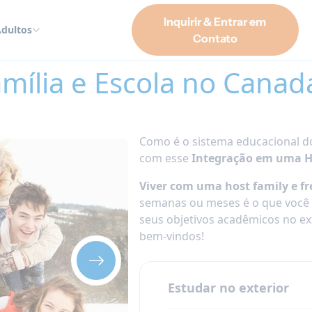
Inquirir & Entrar em
dultos
Contato
lia e Escola no Canadá 2026
mília e Escola no Canad
Como é o sistema educacional d
com esse
Integração em uma H
Viver com uma host family e f
semanas ou meses é o que você
seus objetivos acadêmicos no ex
bem-vindos!
Estudar no exterior