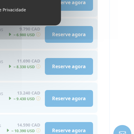
Reserve agora
~ 5.910 USD
de Privacidade
as
9.790 CAD
Reserve agora
~ 6.980 USD
as
11.690 CAD
Reserve agora
~ 8.330 USD
as
13.240 CAD
Reserve agora
~ 9.430 USD
s
14.590 CAD
Reserve agora
~ 10.390 USD