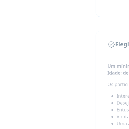
Eleg
Um mínim
Idade: de
Os partic
Inter
Desej
Entus
Vonta
Uma a