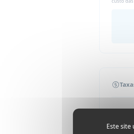
custo das 
Taxa
Host
Este site
Integra