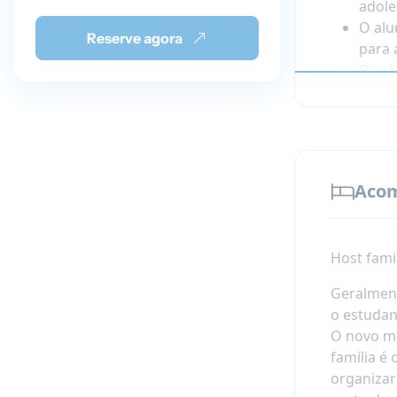
adole
O alu
Reserve agora
para 
Os al
busca
Os al
Aco
Host fami
Geralment
o estudan
O novo me
família é 
organizar