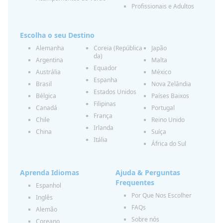
Profissionais e Adultos
Escolha o seu Destino
Alemanha
Coreia (República
Japão
da)
Argentina
Malta
Equador
Austrália
México
Espanha
Brasil
Nova Zelândia
Estados Unidos
Bélgica
Países Baixos
Filipinas
Canadá
Portugal
França
Chile
Reino Unido
Irlanda
China
Suíça
Itália
África do Sul
Aprenda Idiomas
Ajuda & Perguntas
Frequentes
Espanhol
Por Que Nos Escolher
Inglês
FAQs
Alemão
Sobre nós
Coreano