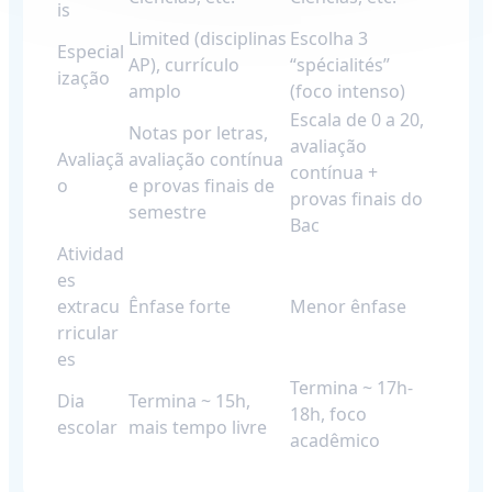
is
Limited (disciplinas
Escolha 3
Especial
AP), currículo
“spécialités”
ização
amplo
(foco intenso)
Escala de 0 a 20,
Notas por letras,
avaliação
Avaliaçã
avaliação contínua
contínua +
o
e provas finais de
provas finais do
semestre
Bac
Atividad
es
extracu
Ênfase forte
Menor ênfase
rricular
es
Termina ~ 17h-
Dia
Termina ~ 15h,
18h, foco
escolar
mais tempo livre
acadêmico