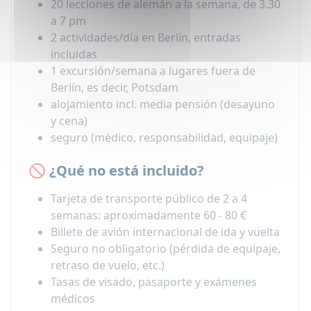
20 lecciones de alemán a la semana, de 3.30
a 7 pm
2 actividades/día en Berlín, entradas
incluidas
1 excursión/semana a lugares fuera de
Berlín, es decir, Potsdam
alojamiento incl. media pensión (desayuno
y cena)
seguro (médico, responsabilidad, equipaje)
🚫 ¿Qué no está incluido?
Tarjeta de transporte público de 2 a 4
semanas: aproximadamente 60 - 80 €
Billete de avión internacional de ida y vuelta
Seguro no obligatorio (pérdida de equipaje,
retraso de vuelo, etc.)
Tasas de visado, pasaporte y exámenes
médicos