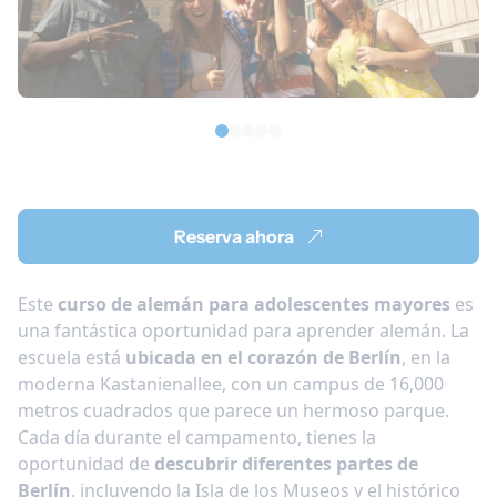
Reserva ahora
Este
curso de alemán para adolescentes mayores
es
una fantástica oportunidad para aprender alemán. La
escuela está
ubicada en el corazón de Berlín
, en la
moderna Kastanienallee, con un campus de 16,000
metros cuadrados que parece un hermoso parque.
Cada día durante el campamento, tienes la
oportunidad de
descubrir diferentes partes de
Berlín
, incluyendo la Isla de los Museos y el histórico