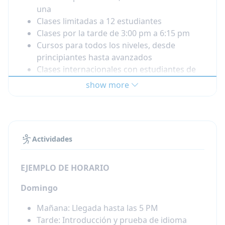
una
Clases limitadas a 12 estudiantes
Clases por la tarde de 3:00 pm a 6:15 pm
Cursos para todos los niveles, desde
principiantes hasta avanzados
Clases internacionales con estudiantes de
muchos países
show more
Max. 12 estudiantes por clase
Instalaciones:
El campamento se encuentra en un campus de
16,000 metros cuadrados con:
Actividades
40 aulas y una residencia de estudiantes en
EJEMPLO DE HORARIO
el sitio
Gran jardín (del tamaño de un parque :-)
Domingo
Sala de estar, restaurante y café
Canchas de voleibol y baloncesto
Mañana: Llegada hasta las 5 PM
Mesa de billar y zona de barbacoa
Tarde: Introducción y prueba de idioma