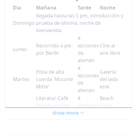
fotografía
Día
Mañana
Tarde
Noche
llegada hasta las 5 pm, introducción y
Jueves
Domingo
prueba de idioma, noche de
bienvenida
Mañana: Natación en el Lago Wannsee o
4
tour en barco
Recorrido a pie
lecciones
Cine al
Tarde: 4 lecciones de alemán
Lunes
por Berlín
de
aire libre
Noche: Club de debate, seguido de una
alemán
visita a un bar de playa
4
Pista de alta
Galería
Viernes
lecciones
Martes
cuerda 'Mounte
del lado
de
Mañana: Taller de arte callejero
Mitte'
este
alemán
Tarde: 4 lecciones de alemán
Literatur-Café
4
Beach
Noche: Salida nocturna en Kreuzberg o
(desde el nivel
lecciones
vóley
noche de juegos
Miércoles
B1) o
Isla de los
show more
de
Taller de
Sábado
Museos
alemán
fotografía
4
Club de
Mañana y tarde: Excursión de día completo
Natación en el
lecciones
debate