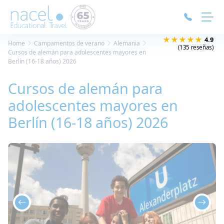
Panel de gestión de cookies
★★★★★
4.9
Home
Campamentos de verano
Alemania
(135 reseñas)
Cursos de alemán para adolescentes mayores en
Berlín (16-18 años) 2026
Cursos de alemán para
adolescentes mayores en
Berlín (16-18 años) 2026