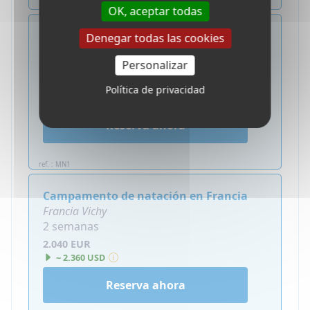
ref. : VFA
OK, aceptar todas
Campamento de natación en Francia
Denegar todas las cookies
Francia Vichy
Personalizar
1 semana
1.290 EUR
Política de privacidad
~ 1.500 USD
Reserva ahora
ref. : MN1
Campamento de natación en Francia
Francia Vichy
2 semanas
2.040 EUR
~ 2.360 USD
Reserva ahora