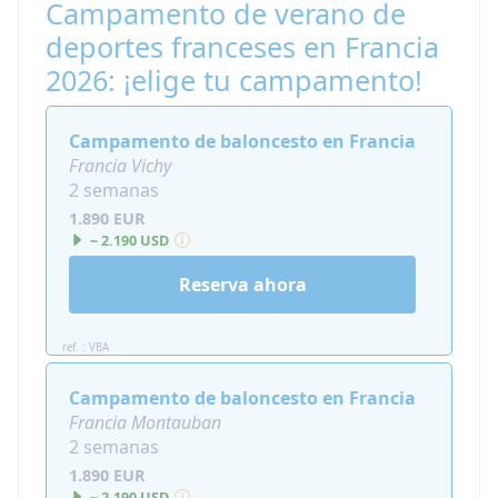
Campamento de verano de
podrán beneficiarse de infraestructuras de
deportes franceses en Francia
calidad para entrenar con toda tranquilidad:
2026: ¡elige tu campamento!
Sala de estar, espacio al aire libre, comedor y
una zona de ocio y actividades.
Campamento de baloncesto en Francia
⚠️ Es importante destacar que los
edificios de
Francia Vichy
los institutos franceses,
donde se alojan los
2 semanas
estudiantes,
no cuentan con aire
1.890 EUR
acondicionado ni ventiladores.
~ 2.190 USD
Reserva ahora
ref. : VBA
Campamento de baloncesto en Francia
Francia Montauban
2 semanas
1.890 EUR
~ 2.190 USD