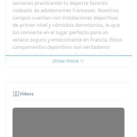
semanas practicando tu deporte favorito
rodeado de adolescentes franceses. Nuestros
campus cuentan con instalaciones deportivas
de primer nivel y cómodos dormitorios, lo que
los convierte en el lugar perfecto para un
verano seguro y emocionante en Francia. Estos
campamentos deportivos son verdaderos
campamentos de lengua francesa
, dándote la
show more
oportunidad de sumergirte en el idioma francés
todo el tiempo!
Los estudiantes practican un deporte específico
durante 6 horas al día. Pueden escoger entre:
Vídeos
Campamento de verano de baloncesto en
Francia
Campamentos de verano de gimnasia en
Francia
Campamentos de verano de fútbol en