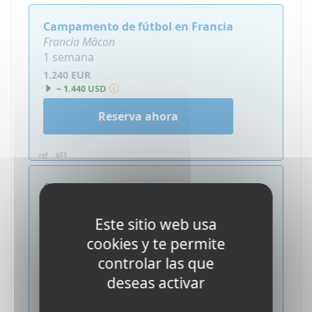
Campamento de fútbol en Francia
Francia Mâcon
1 semana
1.240 EUR
~ 1.440 USD
Reserva ahora
ref. : VF1
Campamento de fútbol en Francia
Francia Mâcon
2 semanas
Este sitio web usa
1.890 EUR
cookies y te permite
~ 2.190 USD
controlar las que
Reserva ahora
deseas activar