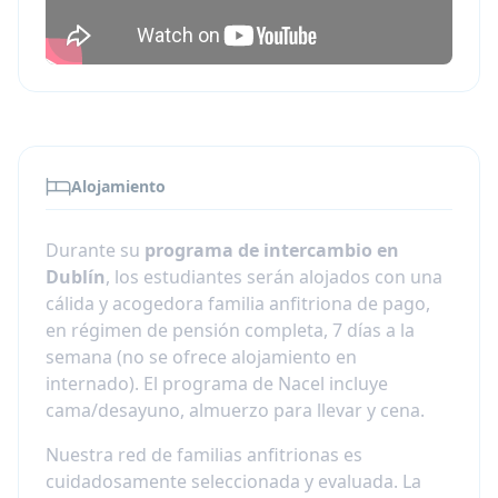
Dublín sólo está abierto a
estudiantes de la
Unión Europea
.
Secundaria en el extranjero en
Irlanda: momentos
destacados
Asistirás a la escuela con estudiantes
Alojamiento
irlandeses y asistirás a una variedad de
asignaturas como Arte, Biología, Historia,
Durante su
programa de intercambio en
Matemáticas, Música, etc.
Dublín
, los estudiantes serán alojados con una
Es posible graduarse durante tu
cálida y acogedora familia anfitriona de pago,
experiencia en un
intercambio de
en régimen de pensión completa, 7 días a la
secundaria en Dublín
.
semana (no se ofrece alojamiento en
Hay una variedad de escuelas (Escuelas
internado). El programa de Nacel incluye
Comunitarias, Escuelas Integrales, Escuelas
cama/desayuno, almuerzo para llevar y cena.
Vocacionales y Escuelas Secundarias
Voluntarias). Los estudiantes serán
Nuestra red de familias anfitrionas es
colocados en una escuela basándose en la
cuidadosamente seleccionada y evaluada. La