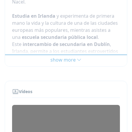
Nacel.
Estudia en Irlanda
y experimenta de primera
mano la vida y la cultura de una de las ciudades
europeas más populares, mientras asistes a
una
escuela secundaria pública local
.
Este
intercambio de secundaria en Dublín
,
Irlanda, permite a los estudiantes extrovertidos
descubrir esta famosa ciudad, su patrimonio
show more
literario, y lo más importante, un único sistema
educativo con reconocimiento de excelencia
internacional. Dublín es el lugar ideal para un
programa de secundaria en Irlanda
. Además
Vídeos
de los numerosos monumentos y actividades
culturales, los irlandeses son muy amables y
están interesados en aprender sobre nuevas
culturas.
Nota que este programa de intercambio en