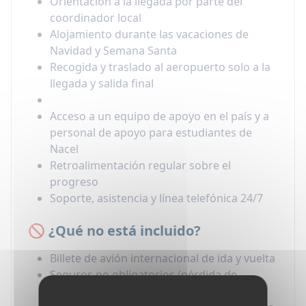
Orientación a la llegada por parte del
coordinador local
Alojamiento durante las vacaciones de
Navidad y Semana Santa
Recogida y traslado al aeropuerto solo a la
llegada y salida final
Acceso a un equipo de apoyo en el país y a
personal de apoyo para estudiantes de
Nacel
Retroalimentación regular sobre el
progreso
Soporte, asistencia y línea telefónica 24/7
🚫 ¿Qué no está incluido?
Billete de avión internacional de ida y vuelta
Seguros no obligatorios (pérdida de
equipaje, retraso de vuelo, etc.)