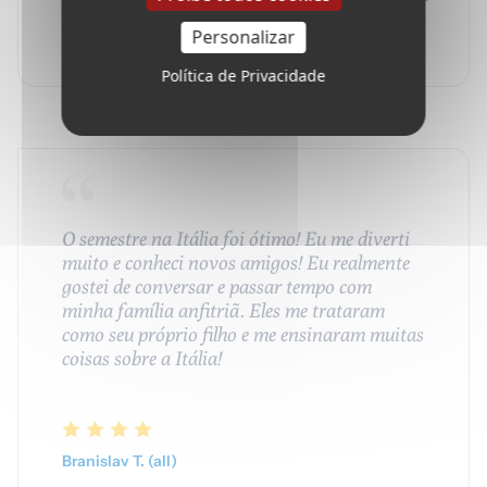
de repatriamento de emergência
Personalizar
Política de Privacidade
O semestre na Itália foi ótimo! Eu me diverti
muito e conheci novos amigos! Eu realmente
gostei de conversar e passar tempo com
minha família anfitriã. Eles me trataram
como seu próprio filho e me ensinaram muitas
coisas sobre a Itália!
Branislav T. (all)