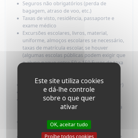
Seguros não obrigatórios (perda de
bagagem, atraso de voo, etc.)
Taxas de visto, residência, passaporte e
exame médico
Excursões escolares, livros, material,
uniforme, almoços escolares se necessário,
taxas de matrícula escolar, se houver
(algumas escolas públicas podem exigir que
o aluno pague entre 50 e 150 Euros de taxa
administrativa para todo o semestre ou
ano)
Este site utiliza cookies
Transporte local (para a escola e particular)
e dá-lhe controle
Atividades extras organizadas pela escola
sobre o que quer
Viagens domésticas durante o programa,
ativar
incluindo mudanças de host family (família
anfitriã)
Despesas pessoais e dinheiro de bolso
OK, aceitar tudo
(pocket money)
Proíbe todos cookies
Seguro médico, de responsabilidade civil e