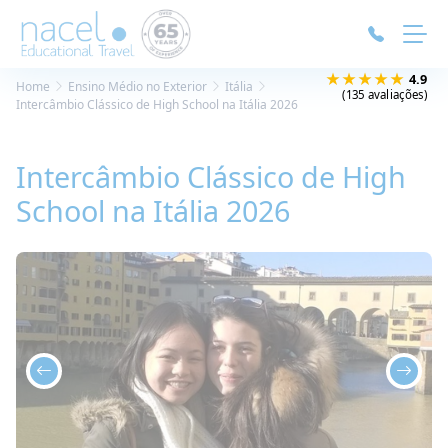
Painel de Gerenciamento de Cookies
★★★★★
4.9
Home
Ensino Médio no Exterior
Itália
(135 avaliações)
Intercâmbio Clássico de High School na Itália 2026
Intercâmbio Clássico de High
School na Itália 2026