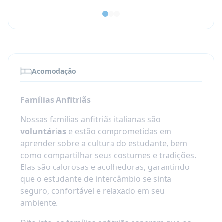
Escola de Formação de Professores (Istituto
Magistrale)
Escola Artística (Istituto d'Arte)
Instituto Técnico (Istituti Tecnici)
Instituto Profissional (Istituti Professionali)
Destaques do Programa:
Acomodação
Orientation Camp na Chegada
: Após a
Famílias Anfitriãs
chegada, os estudantes são transferidos
para um acampamento de orientação na
Nossas famílias anfitriãs italianas são
majestosa Milão. Aqui eles têm a
voluntárias
e estão comprometidas em
oportunidade de conhecer outros jovens
aprender sobre a cultura do estudante, bem
viajantes e participar de um curso intensivo
como compartilhar seus costumes e tradições.
de idioma 4 horas por dia durante 4 dias.
Elas são calorosas e acolhedoras, garantindo
Apóio do Coordenador Local
: Cada aluno
que o estudante de intercâmbio se sinta
recebe um representante local voluntário
seguro, confortável e relaxado em seu
que é responsável por garantir o bem-estar
ambiente.
de cada um de nossos alunos. Nossos
coordenadores locais são geralmente