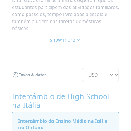
Dito isto, as famílias anfitriãs esperam que os
professores das escolas locais que buscam
estudantes participem das atividades familiares,
desenvolver ainda mais intercâmbios
como passeios, tempo livre após a escola e
internacionais em sua comunidade local.
também ajudem nas tarefas domésticas
básicas.
Não é possível se formar neste programa.
show more
Os estudantes receberão pensão completa:
Se você deseja melhorar seu italiano enquanto
Café da manhã, Almoço e Jantar. Almoços
frequenta cursos de italiano na Itália, dê uma
escolares não estão incluídos.
olhada em nossas ofertas em uma
escola
italiana em Roma
!
Taxas & datas
Intercâmbio de High School
na Itália
Intercâmbio do Ensino Médio na Itália
no Outono