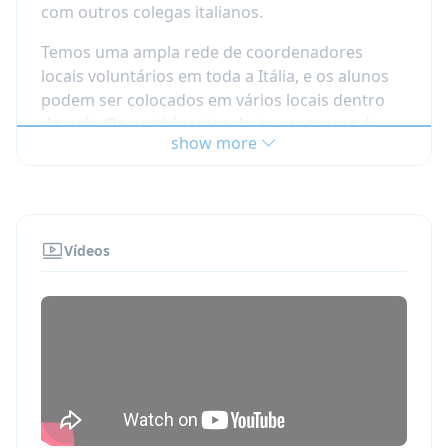
com outros colegas italianos.
Temos uma ampla rede de coordenadores
locais voluntários em toda a Itália, e os alunos
podem ser colocados em vários locais dentro
do país. Os participantes deste programa de
show more
intercâmbio no ensino médio na Itália devem
ter a mente aberta e ser flexíveis em relação à
localização de sua colocação, bem como tentar
se envolver com suas famílias voluntárias.
Vídeos
Com base nas necessidades individuais de cada
aluno, os estudantes de intercâmbio podem ser
matriculados em um dos seguintes tipos de
escola:
High School Clássico (Liceo Classico)
High School Científico (Liceo Scientifico)
High School de Belas Artes (Liceo Artistico)