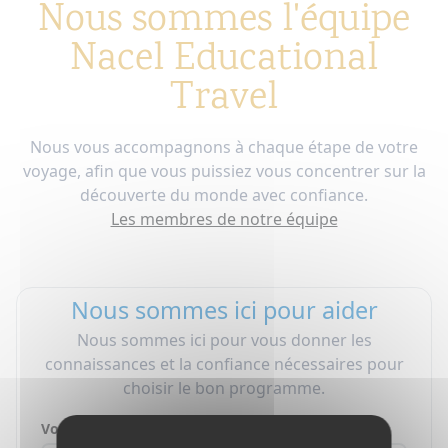
Nous sommes l'équipe
Nacel Educational
Travel
Nous vous accompagnons à chaque étape de votre
voyage, afin que vous puissiez vous concentrer sur la
découverte du monde avec confiance.
Les membres de notre équipe
Nous sommes ici pour aider
Nous sommes ici pour vous donner les
connaissances et la confiance nécessaires pour
choisir le bon programme.
Votre nom