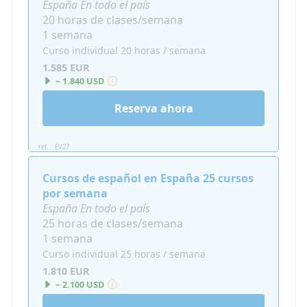
España En todo el país
¿Cuándo se ofrece el curso de
20 horas de clases/semana
idiomas privado en casa del
1 semana
Curso individual 20 horas / semana
profesor?
1.585 EUR
Este programa es muy flexible:
~ 1.840 USD
Disponible todo el año ofrecido en muchos
Reserva ahora
destinos diferentes y muchos países.
El programa está hecho a tu medida: ¡tú
ref. : EV27
eliges cuándo empiezas y cuánto tiempo te
quedas!
Cursos de español en España 25 cursos
por semana
¿Para quién es adecuada la
España En todo el país
inmersión lingüística en casa?
25 horas de clases/semana
1 semana
Sugerimos el programa en casa de este
Curso individual 25 horas / semana
profesor de idiomas, por ejemplo, para:
1.810 EUR
~ 2.100 USD
Adolescentes que necesitan mejorar de