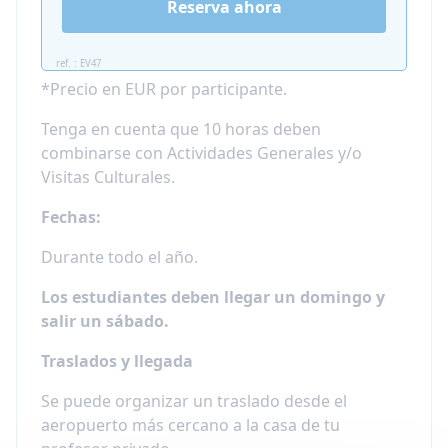
forma rápida y eficaz sus notas en idiomas
Reserva ahora
extranjeros
Estudiantes universitarios que necesiten
ref. : EV47
preparar una prueba oficial de idioma
*Precio en EUR por participante.
Profesionales que quieran impulsar su
carrera
Tenga en cuenta que 10 horas deben
Niños con necesidades o habilidades
combinarse con Actividades Generales y/o
especiales.
Visitas Culturales.
¡Todos los que quieran tener una inmersión
Fechas:
lingüística y cultural, conocer gente nueva y
Durante todo el año.
experimentar un país desde dentro!
Los estudiantes deben llegar un domingo y
salir un sábado.
Traslados y llegada
Se puede organizar un traslado desde el
aeropuerto más cercano a la casa de tu