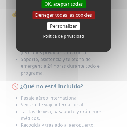
OK, aceptar todas
💰 ¿Qué está incluido en el precio?
Denegar todas las cookies
Gastos de administración
Personalizar
Alojamiento en casa del profesor en
Política de privacidad
régimen de pensión completa.
Cursos de idiomas en clases a domicilio
(lecciones privadas uno a uno)
Soporte, asistencia y teléfono de
emergencia 24 horas durante todo el
programa.
🚫 ¿Qué no está incluido?
Pasaje aéreo internacional
Seguro de viaje internacional
Tarifas de visa, pasaporte y exámenes
médicos.
Recogida y traslado al aeropuerto.