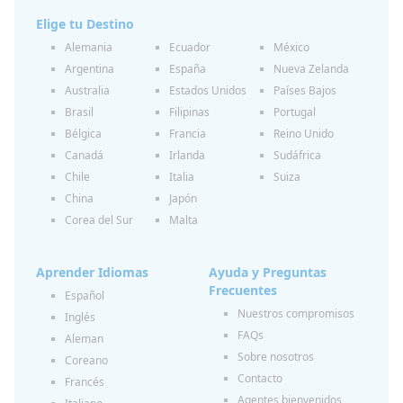
Elige tu Destino
Alemania
Ecuador
México
Argentina
España
Nueva Zelanda
Australia
Estados Unidos
Países Bajos
Brasil
Filipinas
Portugal
Bélgica
Francia
Reino Unido
Canadá
Irlanda
Sudáfrica
Chile
Italia
Suiza
China
Japón
Corea del Sur
Malta
Aprender Idiomas
Ayuda y Preguntas
Frecuentes
Español
Nuestros compromisos
Inglés
FAQs
Aleman
Sobre nosotros
Coreano
Contacto
Francés
Agentes bienvenidos