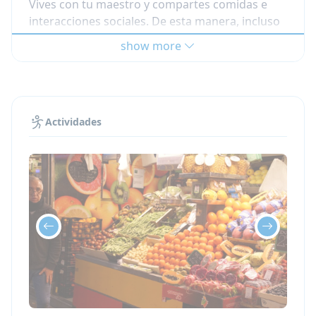
Vives con tu maestro y compartes comidas e
interacciones sociales. De esta manera, incluso
cuando no estés asistiendo a clase, progresarás
show more
rápidamente. Es una forma muy intensiva de
aprender un idioma ya que estudias Y vives en
casa de tu profesor. ¡Nuestros programas
intensivos de inmersión lingüística son la clave
de tu éxito!
Actividades
¿Qué debo esperar de mis
lecciones de español
individuales?
Cada estudiante es recibido por un profesor
privado con conocimientos del idioma nativo.
Así, el programa de clases a domicilio ofrece
una inmersión lingüística y cultural completa.
Dondequiera que el estudiante elija quedarse,
habrá una gran variedad de cosas maravillosas