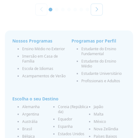
Nossos Programas
Programas por Perfil
Ensino Médio no Exterior
Estudante do Ensino
Fundamental
Imersão em Casa de
Família
Estudante do Ensino
Médio
Escola de Idiomas
Estudante Universitário
Acampamentos de Verão
Profissionais e Adultos
Escolha o seu Destino
Alemanha
Coreia (República
Japão
da)
Argentina
Malta
Equador
Austrália
México
Espanha
Brasil
Nova Zelândia
Estados Unidos
Bélgica
Países Baixos