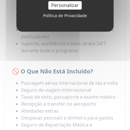
Personalizar
Taxas administrativas
Alojamento na casa do professor em
Política de Privacidade
regime de pensão completa
Aulas de idiomas em Home Lessons (aulas
particulares)
Suporte, assistência e linha direta 24/7
durante todo o programa
🚫 O Que Não Está Incluído?
Passagem aérea internacional de ida e volta
Seguro de viagem internacional
Taxas de visto, passaporte e exame médico
Recepção e transfer no aeroporto
Atividades extras
Despesas pessoais e dinheiro para gastos
Seguro de Repatriação Médica e