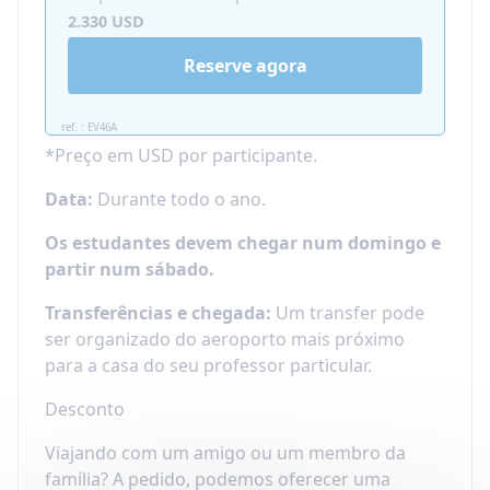
opções extracurriculares!
2.330 USD
Quando é oferecido o curso
Reserve agora
particular de idiomas na casa
do professor?
ref. : EV46A
*Preço em USD por participante.
Este programa é muito flexível:
Data:
Durante todo o ano.
disponível durante o ano todo
e oferecido
em muitos destinos diferentes e em vários
Os estudantes devem chegar num domingo e
países.
partir num sábado.
O programa é
feito sob medida
: você
escolhe quando começa e quanto tempo
Transferências e chegada:
Um transfer pode
fica!
ser organizado do aeroporto mais próximo
para a casa do seu professor particular.
Para quem é adequada a
imersão domiciliar no ensino
Desconto
de idiomas?
Viajando com um amigo ou um membro da
família? A pedido, podemos oferecer uma
Sugerimos este programa de ensino de línguas