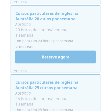
garante a
presença de um adulto da família o
ref. : EV16A
tempo todo
. Esta opção está disponível para
estudantes com menos de 18 anos e é
Cursos particulares de inglês na
obrigatória para estudantes com 12 anos ou
Austrália 20 aulas por semana
menos.
Austrália
20 horas de cursos/semana
Custo adicional: a partir de 150 EUR por semana
1 semana
Um-para-Um 20 horas por semana
Necessidades Especiais:
favor consultar a
2.105 USD
disponibilidade para adultos e crianças com
necessidades especiais.
Reserve agora
DICA!
Nossas dicas para um filho ou
adolescente: este programa de aprendizado de
ref. : EV26A
idiomas tem sido bastante intenso, não
Cursos particulares de inglês na
aconselhamos que você o reserve por mais de
Austrália 25 cursos por semana
2-3 semanas. Alunos menores de 18 anos
Austrália
devem reservar Atividades Gerais ou Visitas
25 horas de cursos/semana
Culturais além das suas aulas particulares.
1 semana
Consulte-nos para saber mais sobre todas as
Um-para-Um 25 horas por semana