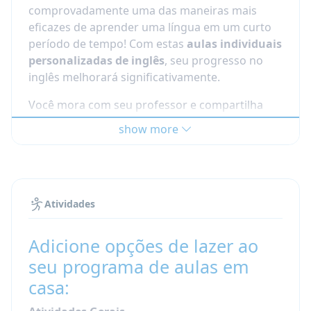
comprovadamente uma das maneiras mais
eficazes de aprender uma língua em um curto
período de tempo! Com estas
aulas individuais
personalizadas de inglês
, seu progresso no
inglês melhorará significativamente.
Você mora com seu professor e compartilha
refeições e interações sociais. Dessa forma,
show more
mesmo quando você não está em aula, você
fará progressos rápidos. É uma maneira muito
intensiva de aprender inglês, pois você estuda E
vive na casa do seu professor. Nossos
programas intensivos de imersão em línguas
Atividades
são a chave para o seu sucesso!
Adicione opções de lazer ao
O que devo esperar das
seu programa de aulas em
minhas aulas particulares de
casa:
inglês na Austrália?