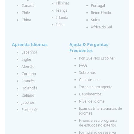
Filipinas
Canadá
Portugal
França
Chile
Reino Unido
Irlanda
China
Suíça
Itália
África do Sul
Aprenda Idiomas
Ajuda & Perguntas
Frequentes
Espanhol
Por Que Nos Escolher
Inglês
FAQs
Alemão
Sobre nós
Coreano
Contate-nos
Francês
Torne-se um agente
Holandês
Depoimentos
Italiano
Nível de idioma
Japonês
Exames Internacionais de
Português
Idiomas
Financie seu programa
de estudos no exterior
Formulário de reserva