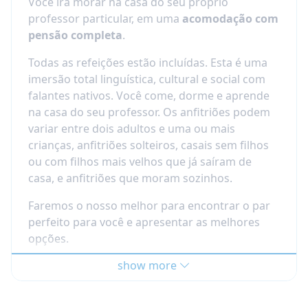
Você irá morar na casa do seu próprio
Sydney, Melbourne, Brisbane ou Perth
. Seu
alojamento, dando ao aluno uma oportunidade
professor particular, em uma
acomodação com
professor também será seu guia e lhe mostrará
única para uma integração completa no
pensão completa
.
sua região amada.
ambiente local. Ao reservar seu curso particular
de idiomas na casa do professor, você pode
Todas as refeições estão incluídas. Esta é uma
Escolha e selecione sua experiência cultural
escolher entre
15, 20 ou 25 horas
.
imersão total linguística, cultural e social com
perfeita.
falantes nativos. Você come, dorme e aprende
Opções de curso para suas aulas particulares
O preço começa a partir de 415 USD para 3
na casa do seu professor. Os anfitriões podem
de inglês em:
visitas.
variar entre dois adultos e uma ou mais
Vocabulário de negócios ou especializado
crianças, anfitriões solteiros, casais sem filhos
Outras atividades extracurriculares sob
(sob consulta)
ou com filhos mais velhos que já saíram de
solicitação:
Preparação para exames de idiomas (sob
casa, e anfitriões que moram sozinhos.
consulta)
Esportes: inclui 3 sessões esportivas por
Faremos o nosso melhor para encontrar o par
Necessidades especiais (sob consulta):
semana (sessões esportivas, o transporte
perfeito para você e apresentar as melhores
alunos com necessidades especiais como
acompanhado e aluguel de equipamentos)
opções.
dislexia, disgrafia, dispraxia, cegueira,
(sob orçamento)
surdez e TDAH são bem-vindos nestas aulas
Excursão: excursão para um lugar de
show more
Opções de acomodação:
particulares de inglês; o professor levará
interesse ou um parque temático (sob
em consideração suas necessidades
Banheiro privado (sob consulta)
orçamento)