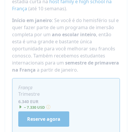
Estudantes que começam em final de agosto
estadia curta na
host family e high school na
irão desfrutar primeiro de um
acampamento
França
(até 10 semanas).
de orientação cultural e de linguagem de 3
Início em janeiro
: Se você é do hemisfério sul e
dias em Paris
, conhecendo outros estudantes
quer fazer parte de um programa de imersão
de intercâmbio de todo o mundo.
completa por um
ano escolar inteiro
, então
Durante toda a sua estadia, você terá o apoio
esta é uma grande e bastante única
de um
coordenador local
e
acesso a uma
oportunidade para você melhorar seu francês
linha direta de emergência 24/7
.
conosco. Também recebemos estudantes
Para quem é este programa?
internacionais para um
semestre de primavera
na França
a partir de janeiro.
Este programa é perfeito para estudantes que:
Querem escolher sua cidade ou região na
França
França
Trimestre
Valorizam a vida em família e a imersão
6.340 EUR
local
~ 7.330 USD
São curiosos, adaptáveis e abertos às
Reserve agora
diferenças culturais
Querem uma experiência francesa