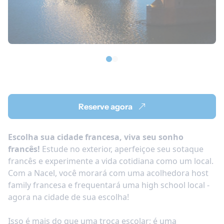
Reserve agora
Escolha sua cidade francesa, viva seu sonho
francês!
Estude no exterior, aperfeiçoe seu sotaque
francês e experimente a vida cotidiana como um local.
Com a Nacel, você morará com uma acolhedora host
family francesa e frequentará uma high school local -
agora na cidade de sua escolha!
Isso é mais do que uma troca escolar; é uma