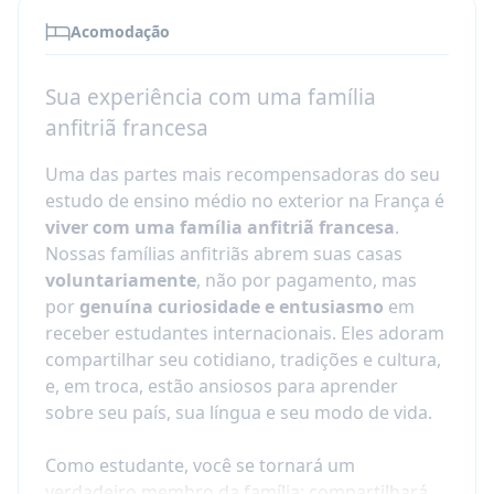
Os estudantes que ficam por dois anos
Acomodação
acadêmicos (11º e 12º anos) podem até se
formar em um liceu francês.
Sua experiência com uma família
Créditos acadêmicos &
anfitriã francesa
reconhecimento de notas
Uma das partes mais recompensadoras do seu
Antes da matrícula, certifique-se de como sua
estudo de ensino médio no exterior na França é
escola em casa reconhece programas de
viver com uma família anfitriã francesa
.
estudo no exterior.
Nossas famílias anfitriãs abrem suas casas
voluntariamente
, não por pagamento, mas
Se você precisa de um relatório de notas ou de
por
genuína curiosidade e entusiasmo
em
matérias específicas para ganhar créditos,
receber estudantes internacionais. Eles adoram
informe o seu conselheiro Nacel quando você
compartilhar seu cotidiano, tradições e cultura,
se inscrever.
e, em troca, estão ansiosos para aprender
Recomendamos encontrar o conselheiro da sua
sobre seu país, sua língua e seu modo de vida.
escola em casa para identificar quais aulas você
deve fazer no exterior.
Como estudante, você se tornará um
Embora a Nacel ofereça orientação completa, o
verdadeiro membro da família: compartilhará