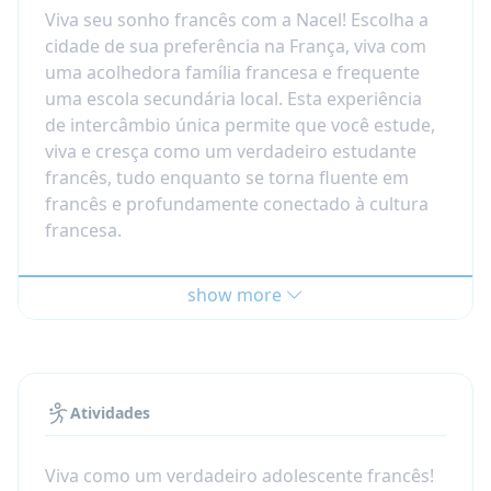
Viva seu sonho francês com a Nacel! Escolha a
cidade de sua preferência na França, viva com
uma acolhedora família francesa e frequente
uma escola secundária local. Esta experiência
de intercâmbio única permite que você estude,
viva e cresça como um verdadeiro estudante
francês, tudo enquanto se torna fluente em
francês e profundamente conectado à cultura
francesa.
Este programa de intercâmbio cultural é
show more
especialmente projetado para estudantes
internacionais de intercâmbio que estudam
francês na escola e querem levar suas
habilidades de linguagem ao próximo nível.
Agora, com a opção de escolha da cidade da
Atividades
Nacel, você pode decidir onde gostaria de
experimentar a vida francesa: selecione três
Viva como um verdadeiro adolescente francês!