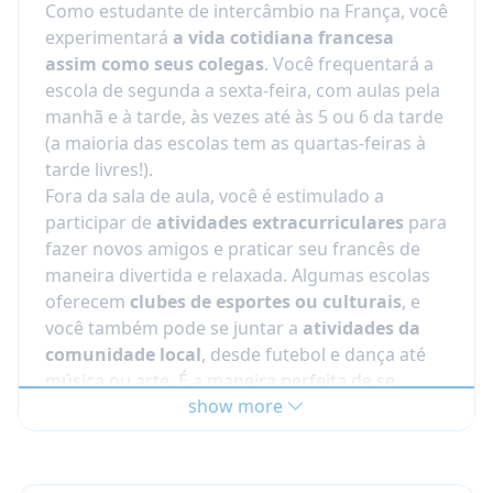
áreas da cidade por ordem de preferência e
Como estudante de intercâmbio na França, você
você será
alojado não além de 30km da
experimentará
a vida cotidiana francesa
cidade
!
assim como seus colegas
. Você frequentará a
escola de segunda a sexta-feira, com aulas pela
Você vai morar com uma família anfitriã
manhã e à tarde, às vezes até às 5 ou 6 da tarde
voluntária e frequentará um liceu local (escola
(a maioria das escolas tem as quartas-feiras à
secundária), assim como os adolescentes
tarde livres!).
franceses fazem. Este é o modo mais autêntico
Fora da sala de aula, você é estimulado a
e eficaz de se tornar bilíngue e bicultural.
participar de
atividades extracurriculares
para
fazer novos amigos e praticar seu francês de
Sua vida como estudante de
maneira divertida e relaxada. Algumas escolas
intercâmbio na França
oferecem
clubes de esportes ou culturais
, e
Estudantes internacionais participam da vida
você também pode se juntar a
atividades da
escolar regular, frequentando aulas ao lado de
comunidade local
, desde futebol e dança até
estudantes locais.
música ou arte. É a maneira perfeita de se
show more
A maioria dos participantes permanece por um
conectar, aprender e viver plenamente em
semestre ou um ano acadêmico completo, e
francês!
muitos podem receber um histórico escolar
com suas matérias e notas.