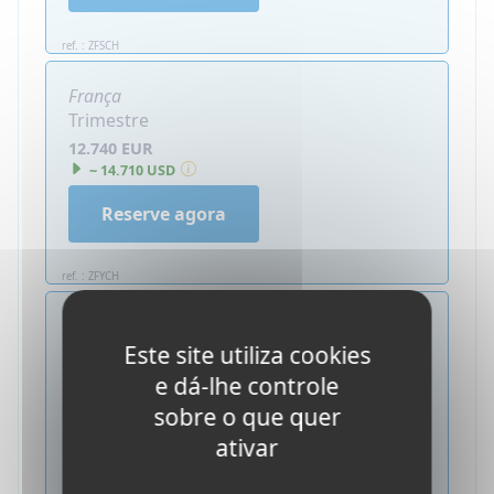
ref. : ZFSCH
França
Trimestre
12.740 EUR
~ 14.710 USD
Reserve agora
ref. : ZFYCH
França
Trimestre
Este site utiliza cookies
6.990 EUR
e dá-lhe controle
~ 8.080 USD
sobre o que quer
Reserve agora
ativar