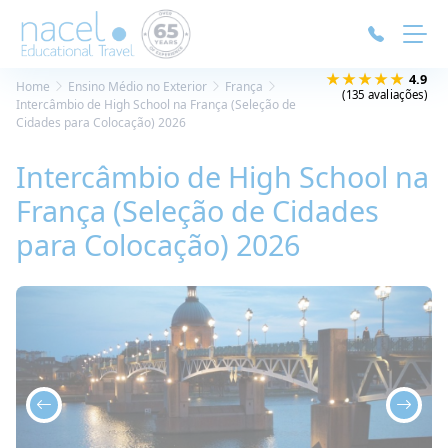
Painel de Gerenciamento de Cookies
★★★★★
4.9
Home
Ensino Médio no Exterior
França
(135 avaliações)
Intercâmbio de High School na França (Seleção de
Cidades para Colocação) 2026
Intercâmbio de High School na
França (Seleção de Cidades
para Colocação) 2026