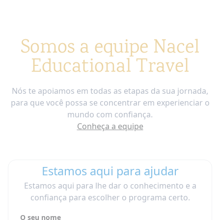
Uma atitude
aberta e flexível
em relação a
um ano escolar na França
Se você não fala ou fala muito pouco francês,
Somos a equipe Nacel
aconselhamos que considere uma
escola
Educational Travel
internacional francesa na área de Paris
: Notre-
Dame International High School. Informe-se
agora:
https://www.ndihs.com
Nós te apoiamos em todas as etapas da sua jornada,
para que você possa se concentrar em experienciar o
mundo com confiança.
Conheça a equipe
Estamos aqui para ajudar
Estamos aqui para lhe dar o conhecimento e a
confiança para escolher o programa certo.
O seu nome