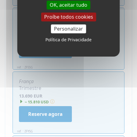
ref. : ZFTJG
OK, aceitar tudo
Proíbe todos cookies
França
Trimestre
Personalizar
8.790 EUR
~ 10.150 USD
Política de Privacidade
Reserve agora
ref. : ZFSSG
França
Trimestre
13.690 EUR
~ 15.810 USD
Reserve agora
ref. : ZFYSG