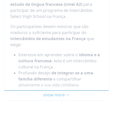
estudo da língua francesa (nível A2)
para
participar de um programa de intercâmbio
Select High School na França.
Os participantes devem mostrar que são
maduros o suficiente para participar do
intercâmbio de estudantes na França
que
exige:
Interesse em aprender sobre o
idioma e a
cultura francesa
: este é um intercâmbio
cultural na França.
Profundo desejo
de integrar-se a uma
família diferente
e compartilhar
ativamente a sua vida cotidiana
Entusiasmo para melhorar
as habilidades
show more
de comunicação em francês
Vontade
de fazer novos amigos
em sua
comunidade francesa local