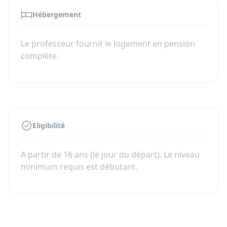
Sur demande, nous pouvons offrir une formule
Hébergement
duo, qui permet à deux étudiants de partager
cette expérience, le prix étant alors plus réduit.
PARTAGEZ VOTRE PROFESSEUR ET
Le professeur fournit le logement en pension
ECONOMISEZ 150 EUROS PAR SEMAINE!
complète.
Eligibilité
A partir de 16 ans (le jour du départ). Le niveau
minimum requis est débutant.