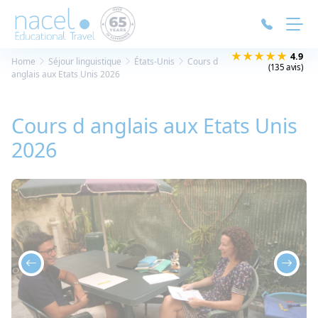
Panneau de gestion des cookies
★★★★★
4.9
Home
Séjour linguistique
États-Unis
Cours d
(135 avis)
anglais aux Etats Unis 2026
Cours d anglais aux Etats Unis
2026